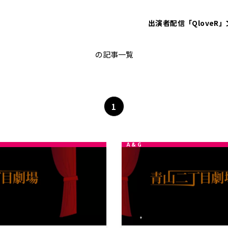
出演者
配信「QloveR」
古川登志夫
の記事一覧
1