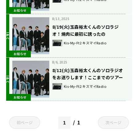
お知らせ
8/13, 2025
8/19(火)玉森裕太くんのソロラジ
オ！焼肉に最初に誘ったの
は・・・？
Kis-My-Ft2 キスマイRadio
お知らせ
8/6, 2025
8/12(火)玉森裕太くんのソロラジオ
をお送りします！ここまでのツアー
の感想は？
Kis-My-Ft2 キスマイRadio
お知らせ
1
前ページ
次ページ