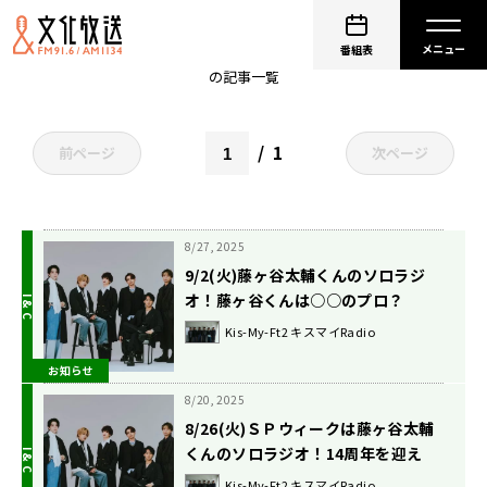
Kis-My-Ft2
番組表
の記事一覧
1
前ページ
次ページ
8/27, 2025
9/2(火)藤ヶ谷太輔くんのソロラジ
オ！藤ヶ谷くんは○○のプロ？
Kis-My-Ft2 キスマイRadio
お知らせ
8/20, 2025
8/26(火)ＳＰウィークは藤ヶ谷太輔
くんのソロラジオ！14周年を迎え
て！
Kis-My-Ft2 キスマイRadio