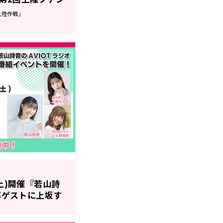
上陸作戦」
(土)開催『若山詩
各部ゲストに上坂す