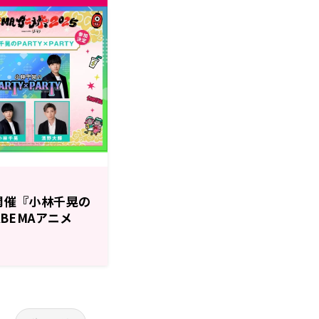
5開催『小林千晃の
ABEMAアニメ
には濱野大輝さ