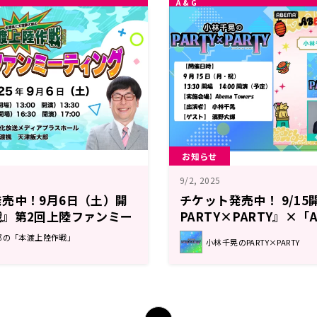
お知らせ
9/2, 2025
売中！9月6日（土）開
チケット発売中！ 9/1
戦』第2回上陸ファンミー
PARTY×PARTY』×「
祭」公開生放送！ゲスト
郎の「本渡上陸作戦」
小林千晃のPARTY×PARTY
んが登場！