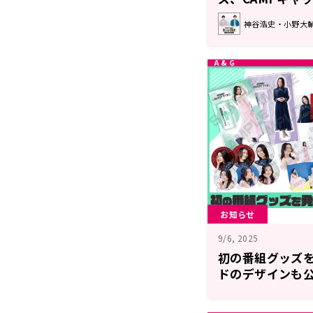
【神谷浩史・小野大輔
神谷浩史・小野大輔のDe
Stories〜】
お知らせ
9/6, 2025
初の番組グッズ
ドのデザインも公開
山詩音のAVIOT
ーストミーティ