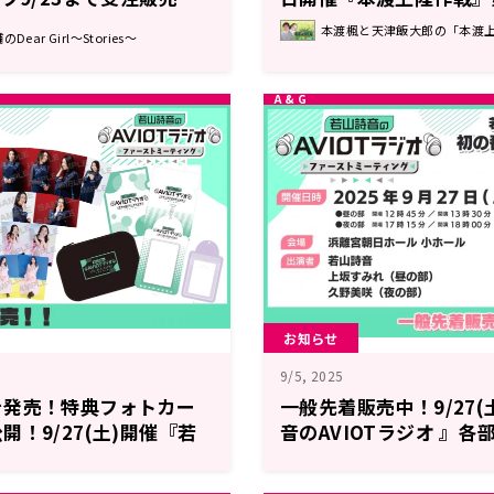
のDear Girl〜
ミーティング
本渡楓と天津飯大郎の「本渡
ar Girl～Stories～
お知らせ
9/5, 2025
を発売！特典フォトカー
一般先着販売中！9/27
！9/27(土)開催『若
音のAVIOTラジオ 』
ラジオ 番組イベント ファ
みれ、久野美咲
ング』