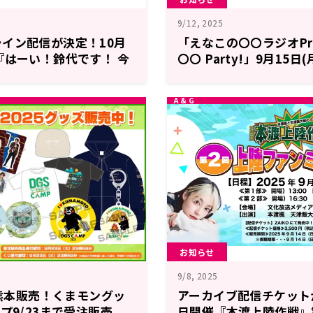
9/12, 2025
イン配信が決定！10月
「えなこの〇〇ラジオPre
『はーい！鈴代です！ 今
〇〇 Party!」9月15
番組イベント
400回記念イベント!!
中!!
お知らせ
9/8, 2025
じ熊本販売！くまモングッ
アーカイブ配信チケット
プ9/23まで受注販売
日開催『本渡上陸作戦』