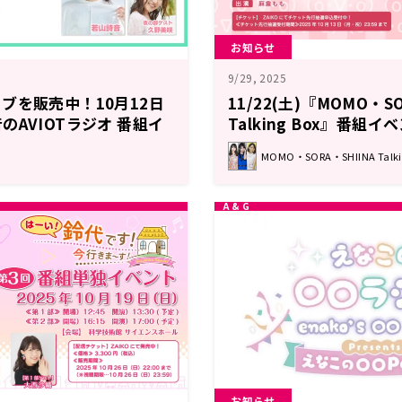
お知らせ
9/29, 2025
ブを販売中！10月12日
11/22(土)『MOMO・SO
のAVIOTラジオ 番組イ
Talking Box』番組
トミーティング』各部ゲ
第2弾は麻倉ももさんが
MOMO・SORA・SHIINA Talki
れさん、久野美咲さん
行申込受付中！
お知らせ