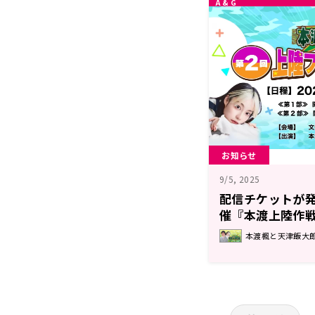
お知らせ
9/5, 2025
配信チケットが発
催『本渡上陸作
ティング
本渡楓と天津飯大