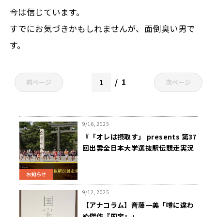
今は信じています。
すでにお気づきかもしれませんが、面倒臭い男で
す。
1
前ページ
次ページ
9/16, 2025
『「オレは摂取す」 presents 第37
回出雲全日本大学選抜駅伝競走実況
中継』10/13放送、柏原竜二ナビ
『箱根駅伝への道』9/30スタート、
お知らせ
特設サイトもオープン！
9/12, 2025
【アナコラム】斉藤一美「噂に違わ
ぬ傑作『国宝』」