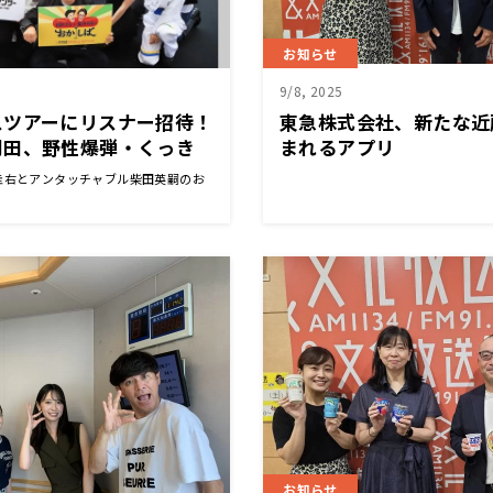
お知らせ
9/8, 2025
スツアーにリスナー招待！
東急株式会社、新たな近
岡田、野性爆弾・くっき
まれるアプリ
ジ観覧 「BDSバイクセ
圭右とアンタッチャブル柴田英嗣のお
スペシャルバスツアー」
催決定
お知らせ