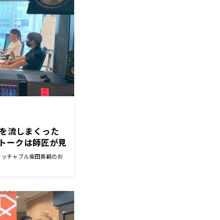
グを流しまくった
トークは師匠が見
！
タッチャブル柴田英嗣のお