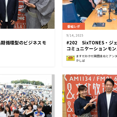
番組レポ
9/14, 2025
長期循環型のビジネスモ
#202 SixTONES
コミュニケーションモン
1つにした日曜地獄
ますだおかだ岡田圭右とアン
かしば