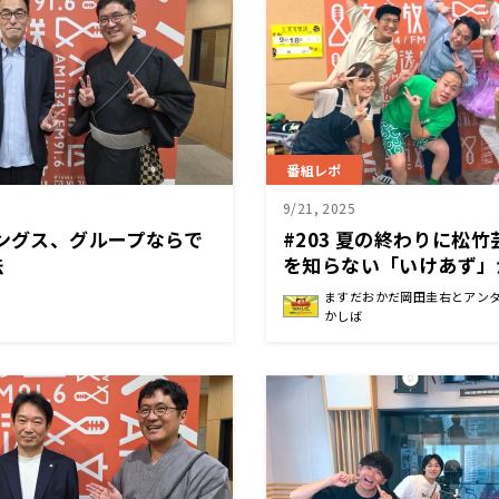
番組レポ
9/21, 2025
ィングス、グループならで
#203 夏の終わりに松
法
を知らない「いけあず」
才をした日曜地獄
ますだおかだ岡田圭右とアン
かしば