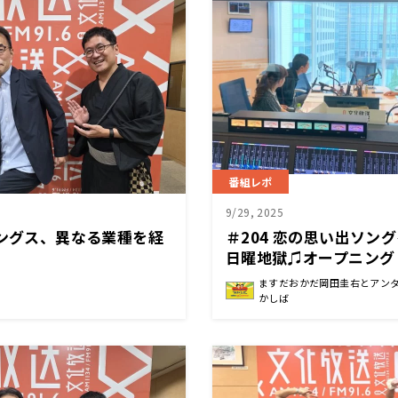
番組レポ
9/29, 2025
ィングス、異なる業種を経
＃204 恋の思い出ソン
日曜地獄♫オープニング
た夢の話。ドロボ〜〜！
ますだおかだ岡田圭右とアン
かしば