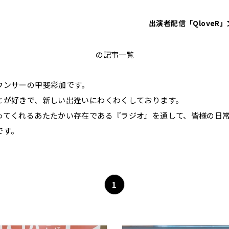
出演者
配信「QloveR」
非公開: 甲斐彩加
の記事一覧
ウンサーの甲斐彩加です。
とが好きで、新しい出逢いにわくわくしております。
ってくれるあたたかい存在である『ラジオ』を通して、皆様の日
です。
1