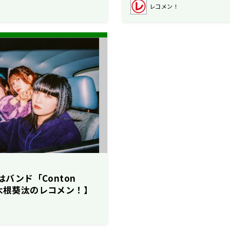
レコメン！
はバンド「Conton
駒木根葵汰のレコメン！】