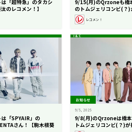
ストは「超特急」のタカシ
9/15(月)のQrzone
葵汰のレコメン！】
のトムジェリコンビ(？
レコメン！
お知らせ
9/5, 2025
トは「SPYAIR」の
9/8(月)のQrzoneは
KENTAさん！【駒木根葵
トムジェリコンビ(？)
】