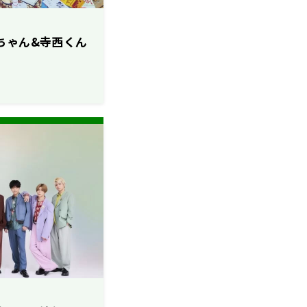
は聡ちゃん&寺西くん