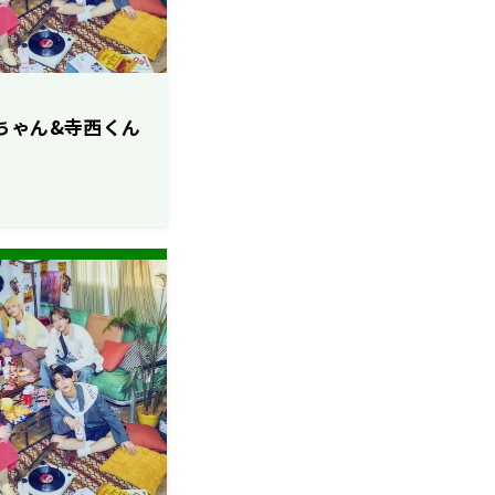
も聡ちゃん&寺西くん