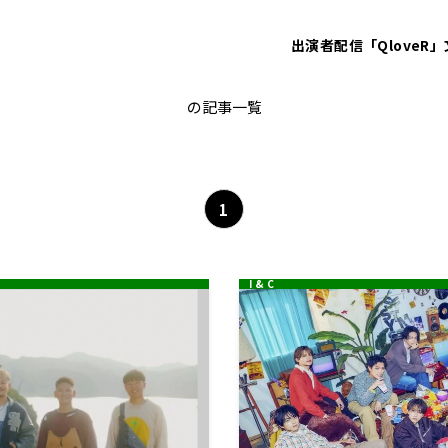
出演者
配信「QloveR」
駒木根葵汰
の記事一覧
1