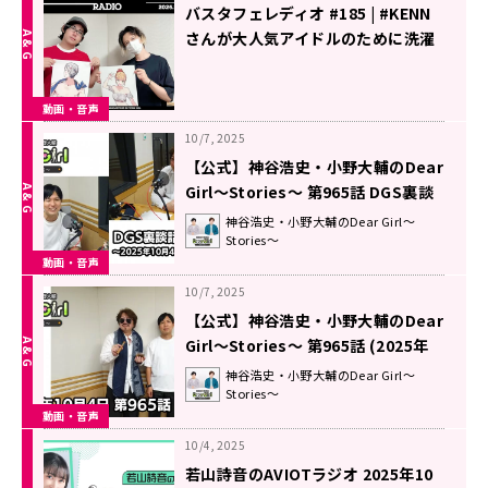
バスタフェレディオ #185 | #KENN
さんが大人気アイドルのために洗濯
機でブロッコリー解凍…？（2025年
10月10日配信）
動画・音声
10/7, 2025
【公式】神谷浩史・小野大輔のDear
Girl〜Stories〜 第965話 DGS裏談
話室 (2025年10月4日放送分)
神谷浩史・小野大輔のDear Girl～
Stories～
動画・音声
10/7, 2025
【公式】神谷浩史・小野大輔のDear
Girl〜Stories〜 第965話 (2025年
10月4日放送分)
神谷浩史・小野大輔のDear Girl～
Stories～
動画・音声
10/4, 2025
若山詩音のAVIOTラジオ 2025年10