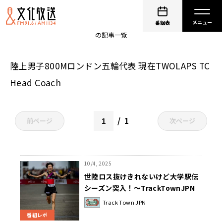
横田真人
番組表
の記事一覧
陸上男子800Mロンドン五輪代表 現在TWOLAPS TC
Head Coach
1
前ページ
次ページ
10/4, 2025
世陸ロス抜けきれないけど大学駅伝
シーズン突入！～TrackTownJPN
Track Town JPN
番組レポ