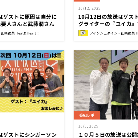
10/12, 2025
送はゲストに原因は自分に
10月12日の放送はゲス
澤要人さんと武藤潤さん
グライターの『ユイカ』
ンシュタイン・山崎紘菜
企画！「『ユイカ』の歌
崎紘菜 Heat&Heart！
アインシュタイン・山崎紘菜 Hea
い」『アインシュタイン
Heat&Heart!』
番組レポ
10/5, 2025
送はゲストにシンガーソン
１０月５日の放送は公開