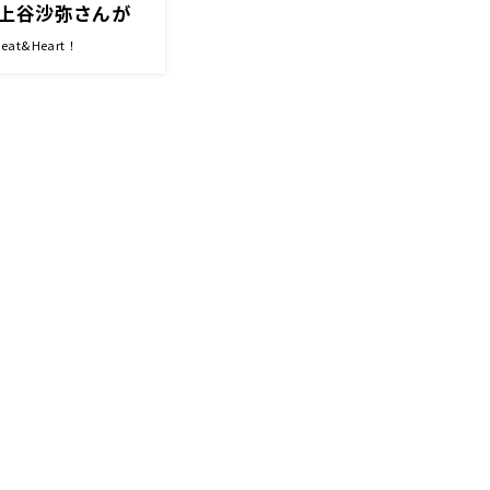
上谷沙弥さんが
定！？『アインシ
t&Heart！
&Heart!』