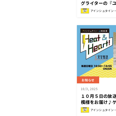
グライターの『
インシュタイン
アインシュタイン・山
Heat&Heart!』
お知らせ
10/3, 2025
１０月５日の放
模様をお届け♪
登場！『アイン
アインシュタイン・山
Heat&Heart!』