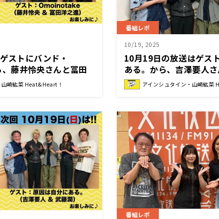
番組レポ
10/19, 2025
はゲストにバンド・
10月19日の放送はゲス
eから、藤井怜央さんと冨田
ある。から、吉澤要人さ
場！『アインシュタイン・
が登場！特別企画「略称
崎紘菜 Heat&Heart！
アインシュタイン・山崎紘菜 Hea
eart!』
リャクジブ&キング 」
タイン・山崎紘菜 Heat&
番組レポ