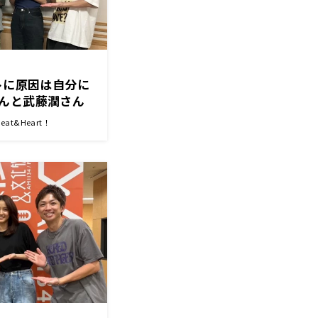
トに原因は自分に
んと武藤潤さん
は自分にある！
t&Heart！
開催♪『アインシュ
Heart!』