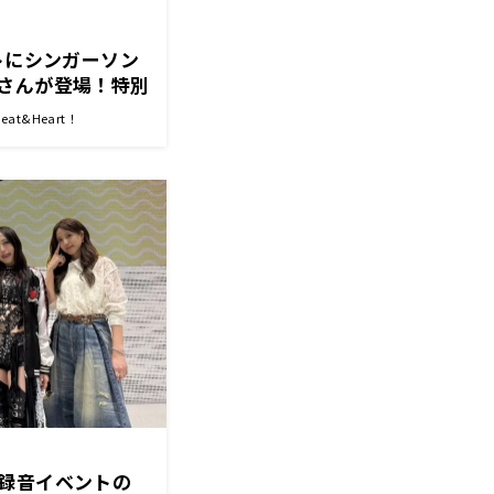
トにシンガーソン
さんが登場！特別
詞&連想になりた
t&Heart！
・山崎紘菜
録音イベントの