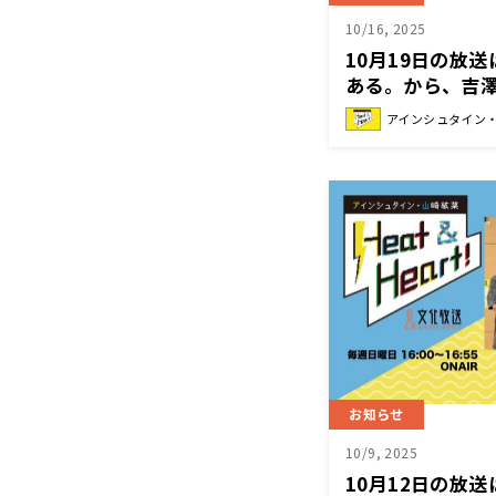
10/16, 2025
10月19日の放
ある。から、吉
が登場！『アイ
アインシュタイン・山
Heat&Heart!』
お知らせ
10/9, 2025
10月12日の放