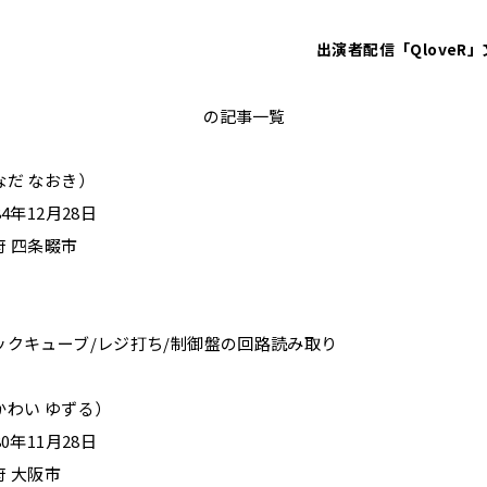
出演者
配信「QloveR」
アインシュタイン
の記事一覧
なだ なおき）
4年12月28日
 四条畷市
ックキューブ/レジ打ち/制御盤の回路読み取り
かわい ゆずる）
0年11月28日
 大阪市