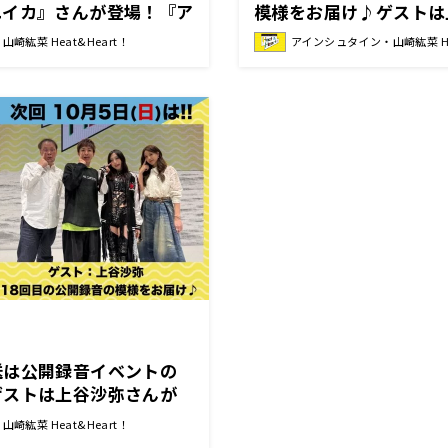
ユイカ』さんが登場！『ア
模様をお届け♪ゲストは
・山崎紘菜
登場！公式の掛け声が決
崎紘菜 Heat&Heart！
アインシュタイン・山崎紘菜 Hea
ュタイン・山崎紘菜 Heat
送は公開録音イベントの
ゲストは上谷沙弥さんが
シュタイン・山崎紘菜
崎紘菜 Heat&Heart！