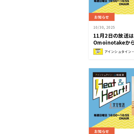
お知らせ
10/30, 2025
11月2日の放送
Omoinotak
洋之進さんが登
アインシュタイン・山
山崎紘菜 Heat&H
お知らせ