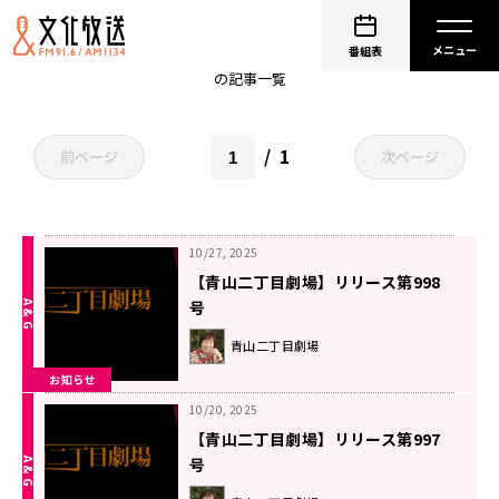
古川登志夫
番組表
の記事一覧
1
前ページ
次ページ
10/27, 2025
【青山二丁目劇場】リリース第998
号
青山二丁目劇場
お知らせ
10/20, 2025
【青山二丁目劇場】リリース第997
号