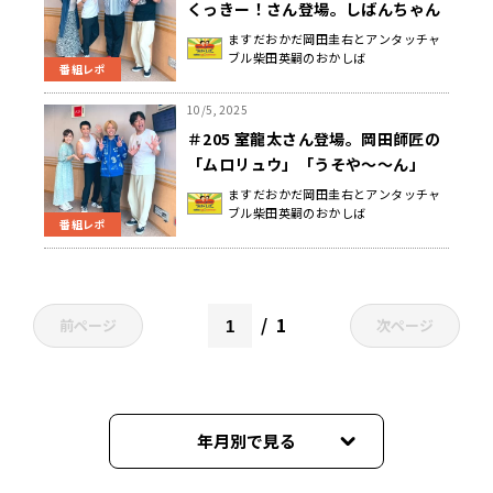
くっきー！さん登場。しばんちゃん
のお子さん誕生報告ドキュメントも
ますだおかだ岡田圭右とアンタッチャ
ブル柴田英嗣のおかしば
注目の日曜地獄
番組レポ
10/5, 2025
＃205 室龍太さん登場。岡田師匠の
「ムロリュウ」「うそや〜〜ん」
「コアラのマーチは好きですか？」
ますだおかだ岡田圭右とアンタッチャ
ブル柴田英嗣のおかしば
が飛び出した日曜地獄
番組レポ
1
前ページ
次ページ
年月別で見る