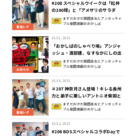
#208 スペシャルウイークは「松井
の200球」と「アメザリのサラダ
バ」が聴けました。振りかぶらな過
ますだおかだ岡田圭右とアンタッチャ
ブル柴田英嗣のおかしば
ぎた日曜地獄
番組レポ
10/21, 2025
「おかしばのしゃべり場」アンジャ
ッシュ・渡部建、なすなかにしの出
演が決定！ 岡田圭右＆柴田英嗣によ
ますだおかだ岡田圭右とアンタッチャ
ブル柴田英嗣のおかしば
るスペシャル特典会も開催!!
お知らせ
10/19, 2025
＃207 神奈月さん登場！キレる長州
力と弟子に厳しいアントニオ柴田と
100円拾った西城圭右がいた日曜地
ますだおかだ岡田圭右とアンタッチャ
ブル柴田英嗣のおかしば
獄ヒーヤ！
番組レポ
10/12, 2025
#206 BDSスペシャルコラボDayで