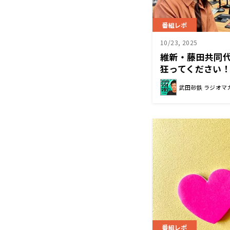
番組レポ
10/23, 2025
維新・藤田共同
狂ってください
武田砂鉄 ラジオマ
番組レポ