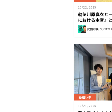
10/22, 2025
勅使川原真衣と
における本音』
武田砂鉄 ラジオマ
番組レポ
10/21, 2025