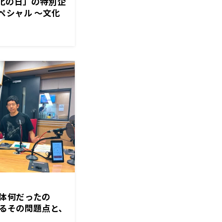
文化の日」の特別企
ペシャル ～文化
体何だったの
るその問題点と、
不気味さ