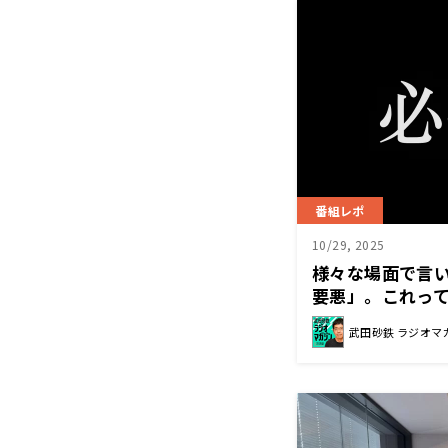
番組レポ
10/29, 2025
様々な場面で言
要悪」。これっ
武田砂鉄 ラジオマ