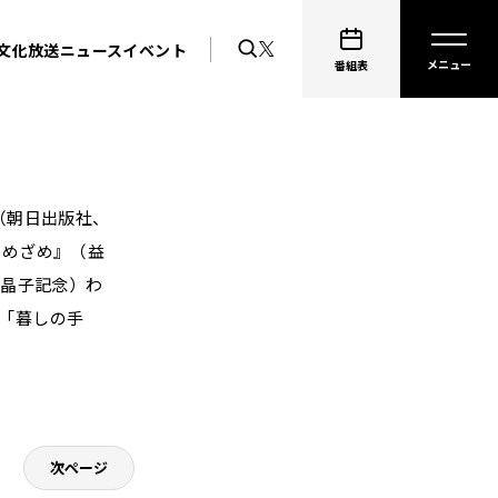
文化放送ニュース
イベント
番組表
（朝日出版社、
いのめざめ』（益
田晶子記念）わ
」「暮しの手
次ページ