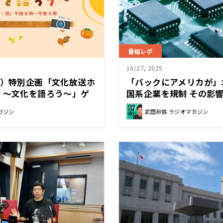
番組レポ
10/27, 2025
祝）特別企画「文化放送ホ
「バックにアメリカが」
 ～文化を語ろう～」ゲ
国系企業を規制 その影
出演者が決定！
聞く
ガジン
武田砂鉄 ラジオマガジン