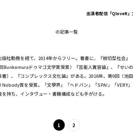
出演者
配信「QloveR」
武田砂鉄
の記事一覧
出版社勤務を経て、2014年からフリー。著書に、『紋切型社会』
25回Bunkamuraドゥマゴ文学賞受賞）『芸能人寛容論』、『せ
共著）、『コンプレックス文化論』がある。2016年、第9回（池
Nobody賞を受賞。「文學界」「ヘドバン」「SPA!」「VERY
載を持ち、インタヴュー・書籍構成なども手がける。
1
2