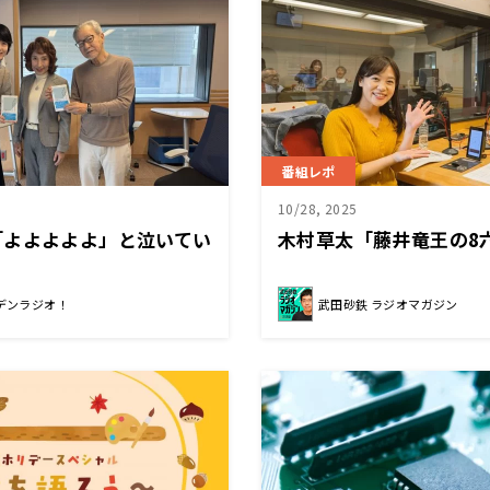
番組レポ
10/28, 2025
「よよよよよ」と泣いてい
木村草太「藤井竜王の8
デンラジオ！
武田砂鉄 ラジオマガジン