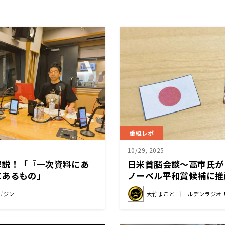
番組レポ
10/29, 2025
解説！「『一次資料にあ
日米首脳会談～高市氏が
にあるもの」
ノーベル平和賞候補に推
しょがずいぶんだなと思
ガジン
大竹まこと ゴールデンラジオ