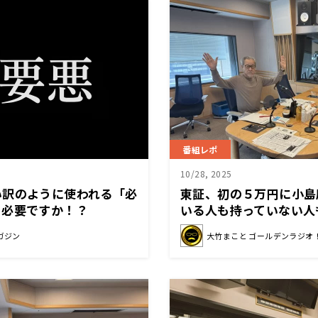
番組レポ
10/28, 2025
い訳のように使われる「必
東証、初の５万円に小島
て必要ですか！？
いる人も持っていない人
よりは良くなったと思え
ガジン
大竹まこと ゴールデンラジオ