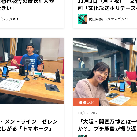
上徹也被告の情状証人が
11月3日（月・祝）「
大きい」
画「文化放送ホリデース
を語ろう～」実施決定！
デンラジオ！
武田砂鉄 ラジオマガジン
番組レポ
10/16, 2025
イ・メントライン ゼレン
「大阪・関西万博とは一
欲しがる「トマホーク」
か？」プチ鹿島が振り返
「ミャクミャク案件」の