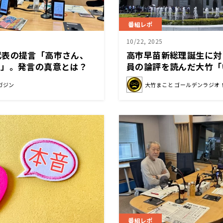
番組レポ
10/22, 2025
代表の提言「高市さん、
高市早苗新総理誕生に対
！」。発言の真意とは？
員の論評を読んだ大竹「
するのは分断」
ガジン
大竹まこと ゴールデンラジオ
番組レポ