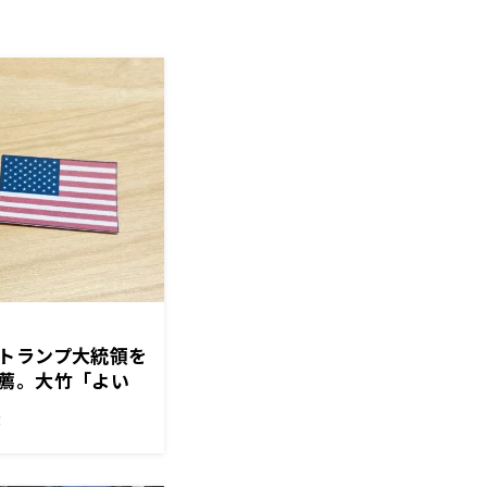
トランプ大統領を
薦。大竹「よい
う」
！