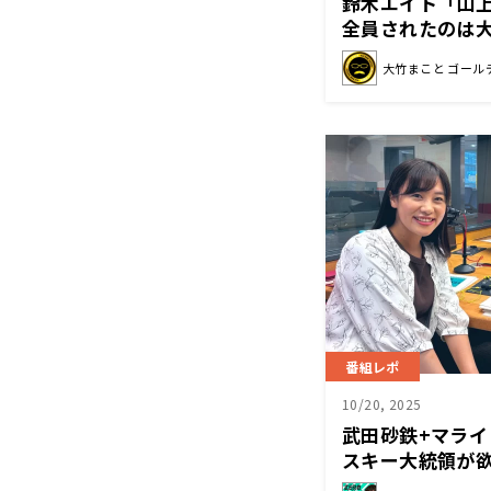
鈴木エイト「山
全員されたのは
大竹まこと ゴール
番組レポ
10/20, 2025
武田砂鉄+マラ
スキー大統領が
とは？