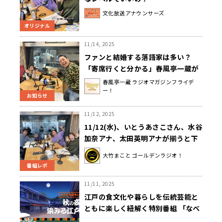
文化放送アナウンサーズ
オリジナル
11/14, 2025
ファンと結婚する落語家は多い？
「寄席行くと分かる」春風亭一蔵が
噺家の結婚裏話
春風亭一蔵 ラジオマガジンフライデ
ー！
お知らせ
11/12, 2025
11/12(水)、いとうあさこさん、水谷
加奈アナ、太田英明アナが揃うと下
世話な話題に！？懐かしいテレビゲ
大竹まこと ゴールデンラジオ！
ームの話題も！
番組レポ
11/11, 2025
江戸の食文化や暮らしを伝統芸能と
ともに楽しく紐解く特別番組 「なべ
やき屋キンレイ謹製 『秋の夜長に染