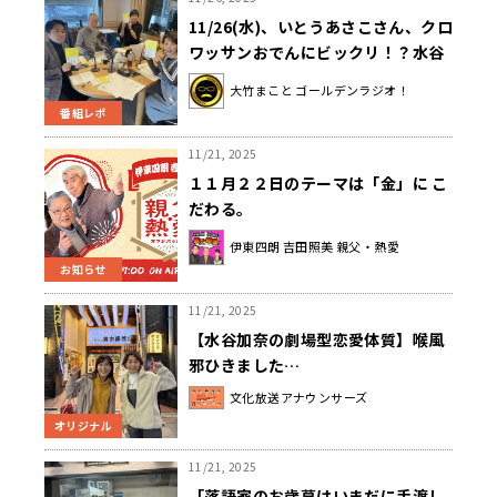
11/26(水)、いとうあさこさん、クロ
ワッサンおでんにビックリ！？水谷
加奈アナ体調不良から復活！
大竹まこと ゴールデンラジオ！
番組レポ
11/21, 2025
１１月２２日のテーマは「金」に こ
だわる。
伊東四朗 吉田照美 親父・熱愛
お知らせ
11/21, 2025
【水谷加奈の劇場型恋愛体質】喉風
邪ひきました…
文化放送アナウンサーズ
オリジナル
11/21, 2025
「落語家のお歳暮はいまだに手渡し