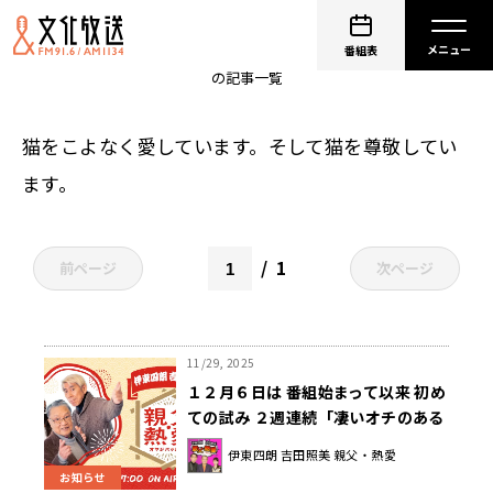
水谷加奈
番組表
の記事一覧
猫をこよなく愛しています。そして猫を尊敬してい
ます。
1
前ページ
次ページ
11/29, 2025
１２月６日は 番組始まって以来 初め
ての試み ２週連続「凄いオチのある
話」に こだわる。
伊東四朗 吉田照美 親父・熱愛
お知らせ