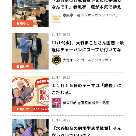
なんです」春風亭一蔵が本気で訴え
た改革案とは？
春風亭一蔵 ラジオマガジンフライデ
ー！
お知らせ
11/19, 2025
11/19(水)、大竹まことさん困惑…最
近はチャーハンにスープが付いてな
い！？水谷加奈アナは体調不良でお
大竹まこと ゴールデンラジオ！
休み！
番組レポ
11/14, 2025
１１月１５日のテーマは「成長」に
こだわる。
伊東四朗 吉田照美 親父・熱愛
お知らせ
11/14, 2025
【水谷加奈の劇場型恋愛体質】そん
なレベルでいいの？