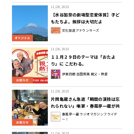
11/28, 2025
【水谷加奈の劇場型恋愛体質】子ど
もたちよ。挨拶は大切だよ
文化放送アナウンサーズ
オリジナル
11/28, 2025
１１月２９日のテーマは「おたよ
り」に こだわる。
伊東四朗 吉田照美 親父・熱愛
お知らせ
11/28, 2025
片岡亀蔵さん急逝「瞬間の演技は忘
れられない」噺家・春風亭一蔵が共
演の思い出語る
春風亭一蔵 ラジオマガジンフライデ
ー！
お知らせ
11/26, 2025