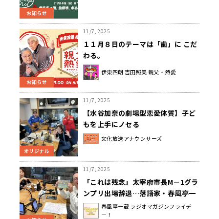
みる江戸の噺』」春風亭一蔵、重藤
お知らせ
暁 ほか出演 11月14日（金）午後7時
00分～8時00分放送
11/7, 2025
１１月８日のテーマは「歯」に こだ
わる。
伊東四朗 吉田照美 親父・熱愛
お知らせ
11/7, 2025
【水谷加奈の劇場型恋愛体質】子ど
もを上手にノセる
文化放送アナウンサーズ
オリジナル
11/7, 2025
「これは残念」太宰府市長M－1グラ
ンプリ出場辞退…落語家・春風亭一
蔵が悲しむ
春風亭一蔵 ラジオマガジンフライデ
ー！