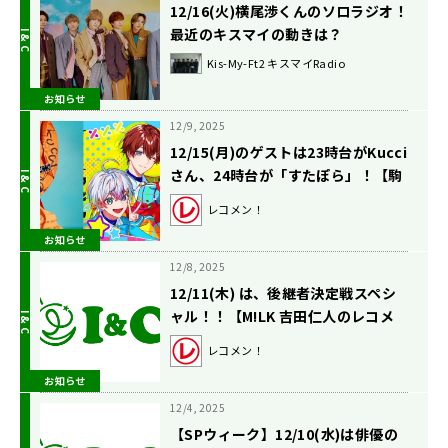
12/16(火)横尾渉くんのソロラジオ！
最近のキスマイの動きは？
Kis-My-Ft2 キスマイRadio
お知らせ
12/9, 2025
12/15(月)のゲストは23時台がKucci
さん、24時台が「すたぽら」！【駒
木根葵汰のレコメン！】
レコメン！
お知らせ
12/8, 2025
12/11(木) は、後継者決定戦スペシ
ャル！！【M!LK 吉田仁人のレコメ
ン！】
レコメン！
お知らせ
12/4, 2025
【SPウィーク】12/10(水)は俳優の