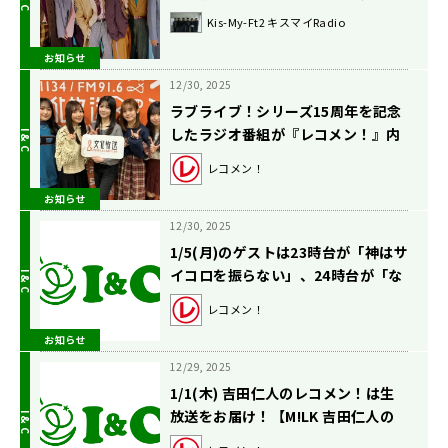
オ？
Kis-My-Ft2 キスマイRadio
お知らせ
12/30, 2025
ラブライブ！シリーズ15周年を記念
したラジオ番組が『レコメン！』内
でスタート決定！
レコメン！
お知らせ
12/30, 2025
1/5(月)のゲストは23時台が「神はサ
イコロを振らない」、24時台が「な
きごと」！【駒木根葵汰のレコメ
レコメン！
ン！】
お知らせ
12/29, 2025
1/1(木) 吉田仁人のレコメン！は生
放送をお届け！【M!LK 吉田仁人の
レコメン！】