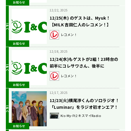
お知らせ
12/22, 2025
12/25(木) のゲストは、Myuk！
【M!LK 吉田仁人のレコメン！】
レコメン！
お知らせ
12/18, 2025
12/24(水)もゲストが2組！23時台の
前半にコレサワさん、後半に
『Girls²』が登場！【矢吹奈子のレ
レコメン！
コメン！】
お知らせ
12/17, 2025
12/23(火)横尾渉くんのソロラジオ！
「Luminar」をラジオ初オンエア！
Kis-My-Ft2 キスマイRadio
お知らせ