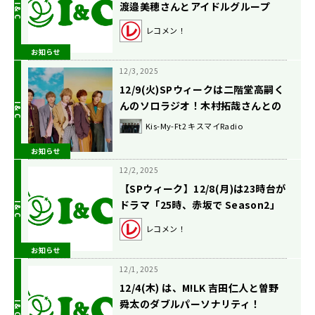
渡邉美穂さんとアイドルグループ
「≠ME」のメンバーが生登場！【矢
レコメン！
吹奈子のレコメン！】
お知らせ
12/3, 2025
12/9(火)SPウィークは二階堂高嗣く
んのソロラジオ！木村拓哉さんとの
共演裏話！
Kis-My-Ft2 キスマイRadio
お知らせ
12/2, 2025
【SPウィーク】12/8(月)は23時台が
ドラマ「25時、赤坂で Season2」
とのコラボ！24時台はホリアクメン
レコメン！
バーが生登場！【駒木根葵汰のレコ
お知らせ
メン！】
12/1, 2025
12/4(木) は、M!LK 吉田仁人と曽野
舜太のダブルパーソナリティ！