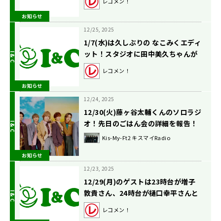
レコメン！
お知らせ
12/25, 2025
1/7(水)は久しぶりの なこみくエディ
ット！スタジオに田中美久ちゃんが
登場！【矢吹奈子のレコメン！】
レコメン！
お知らせ
12/24, 2025
12/30(火)藤ヶ谷太輔くんのソロラジ
オ！先日のごはん会の詳細を報告！
Kis-My-Ft2 キスマイRadio
お知らせ
12/23, 2025
12/29(月)のゲストは23時台が増子
敦貴さん、24時台が樋口幸平さんと
WATWING 鈴木曉さん！【駒木根葵
レコメン！
汰のレコメン！】