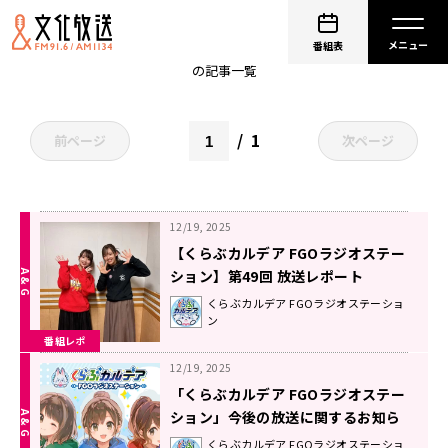
田中美海
番組表
の記事一覧
1
前ページ
次ページ
12/19, 2025
【くらぶカルデア FGOラジオステー
ション】第49回 放送レポート
くらぶカルデア FGOラジオステーショ
ン
番組レポ
12/19, 2025
「くらぶカルデア FGOラジオステー
ション」今後の放送に関するお知ら
せ
くらぶカルデア FGOラジオステーショ