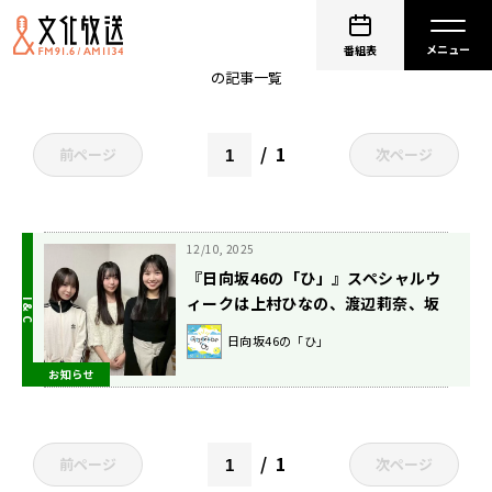
日向坂46
番組表
の記事一覧
1
前ページ
次ページ
12/10, 2025
『日向坂46の「ひ」』スペシャルウ
ィークは上村ひなの、渡辺莉奈、坂
井新奈が登場！ 「個性強めな私たち
日向坂46の「ひ」
最年少トリオの放送を楽しみにして
お知らせ
いてください！」
1
前ページ
次ページ