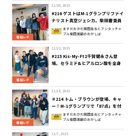
12/30, 2025
#216 ゲストはM-1グランプリファイ
ナリスト真空ジェシカ。柴田審査員
の92点の理由を聞きたくなかった日
ますだおかだ岡田圭右とアンタッチャ
ブル柴田英嗣のおかしば
曜地獄
番組レポ
12/22, 2025
#215 Kis-My-Ft2千賀健永さん登
場。セラミド&ヒアルロン酸を全身
に浴びた日曜地獄
番組レポ
12/14, 2025
＃214 トム・ブラウンが登場、キャ
ー！M-1グランプリで「87点」を付
けたしばんちゃんが◯されそうにな
ますだおかだ岡田圭右とアンタッチャ
ブル柴田英嗣のおかしば
った日曜地獄
番組レポ
12/7, 2025