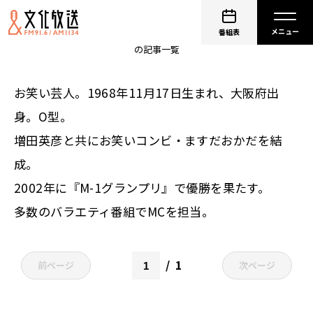
ますだおかだ 岡田圭右
番組表
の記事一覧
お笑い芸人。1968年11月17日生まれ、大阪府出
身。O型。
増田英彦と共にお笑いコンビ・ますだおかだを結
成。
2002年に『M-1グランプリ』で優勝を果たす。
多数のバラエティ番組でMCを担当。
1
前ページ
次ページ