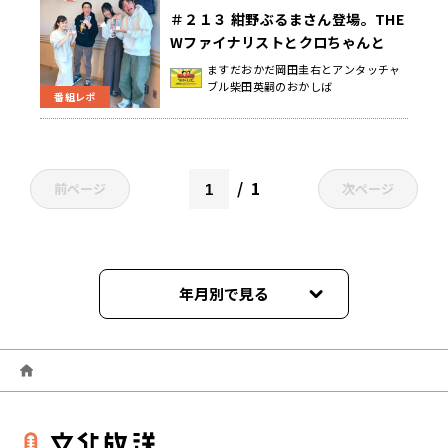
＃２１３ 紺野ぶるまさん登場。THE
Wファイナリストとクロちゃんと
時々池城どんぐし&塩辛ちゃんだっ
ますだおかだ岡田圭右とアンタッチャ
ブル柴田英嗣のおかしば
た日曜地獄
番組レポ
1
前ページ
次ページ
年月別で見る
2026年04月
2026年03月
2026年02月