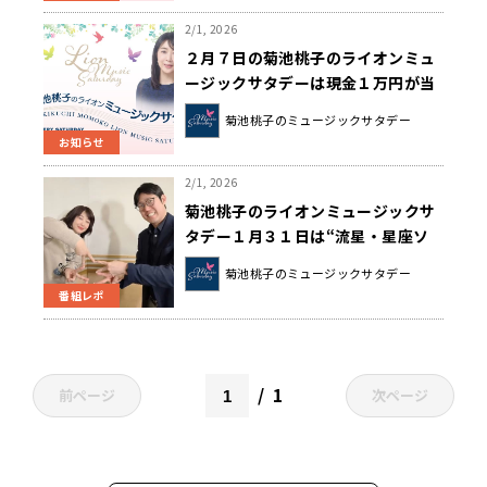
2/1, 2026
２月７日の菊池桃子のライオンミュ
ージックサタデーは現金１万円が当
たるクイズ企画を開催♪
菊池桃子のミュージックサタデー
お知らせ
2/1, 2026
菊池桃子のライオンミュージックサ
タデー１月３１日は“流星・星座ソ
ングコレクション”をお送りしまし
菊池桃子のミュージックサタデー
た！
番組レポ
1
前ページ
次ページ