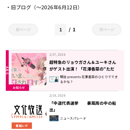
・
旧ブログ（～2026年6月12日）
1
前ページ
次ページ
2/27, 2026
超特急のリョウガさん＆ユーキさん
がゲスト出演！「花澤香菜の“ただ
いま、ラジオされます？”」第4回が
明治 presents 花澤香菜のひとりででき
るかな？
配信中！
お知らせ
2/16, 2026
「中道代表選挙 暴風雨の中の船
出」
ニュースパレード
番組レポ