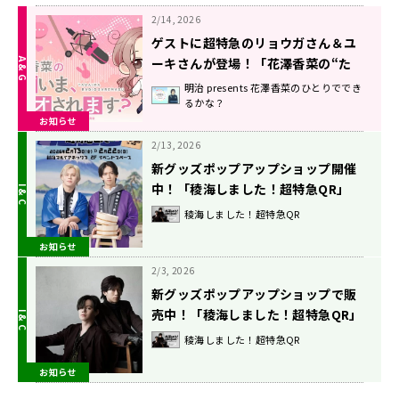
2/14, 2026
ゲストに超特急のリョウガさん＆ユ
ーキさんが登場！「花澤香菜の“た
だいま、ラジオされます？”」第3回
明治 presents 花澤香菜のひとりででき
るかな？
が配信中！
お知らせ
2/13, 2026
新グッズポップアップショップ開催
中！「稜海しました！超特急QR」
稜海しました！超特急QR
お知らせ
2/3, 2026
新グッズポップアップショップで販
売中！「稜海しました！超特急QR」
稜海しました！超特急QR
お知らせ