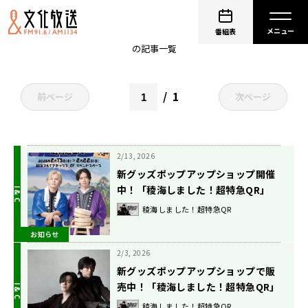
カイ（超特急）
番組表
の記事一覧
1
前ページ
次ページ
2/13, 2026
新グッズポップアップショップ開催
中！「稜海しました！超特急QR」
稜海しました！超特急QR
お知らせ
2/3, 2026
新グッズポップアップショップで販
売中！「稜海しました！超特急QR」
稜海しました！超特急QR