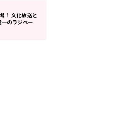
場！ 文化放送と
健一のラジベー