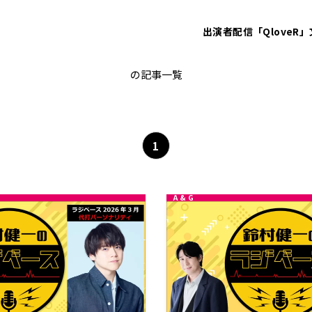
出演者
配信「QloveR」
鈴村健一
の記事一覧
1