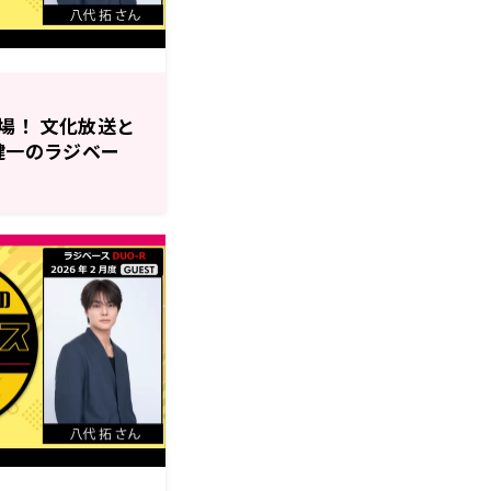
場！ 文化放送と
健一のラジベー