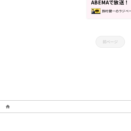
ABEMAで放送
ス』#202
鈴村健一のラジベ
前ページ