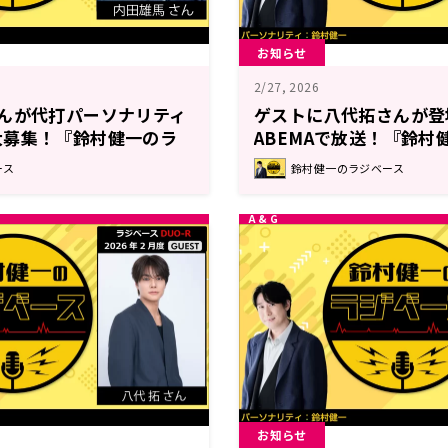
お知らせ
2/27, 2026
んが代打パーソナリティ
ゲストに八代拓さんが登
大募集！『鈴村健一のラ
ABEMAで放送！『鈴村
ス』#205
ース
鈴村健一のラジベース
お知らせ