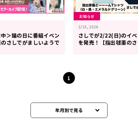
お知らせ
2/10, 2026
信中＞猫の日に番組イベン
さしでが2/22(日)の
亜のさしでがましいようで
を発売！【指出毬亜のさ
ですが】
1
年月別で見る
2026年02月