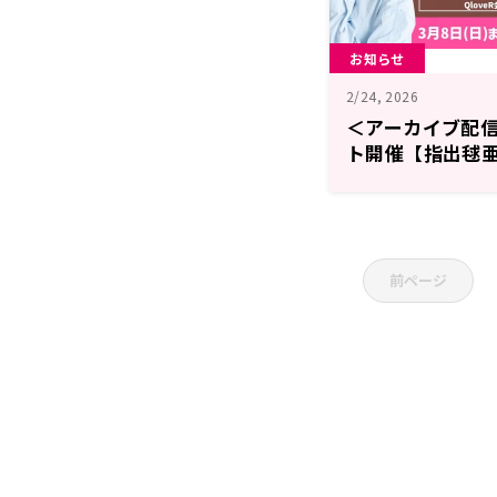
お知らせ
2/24, 2026
＜アーカイブ配
ト開催【指出毬
すが】
前ページ