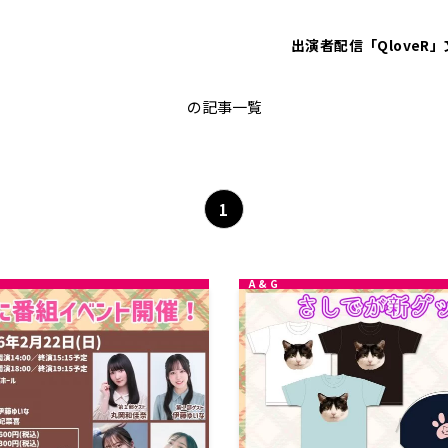
出演者
配信「QloveR」
非公開: 指出毬亜
の記事一覧
1