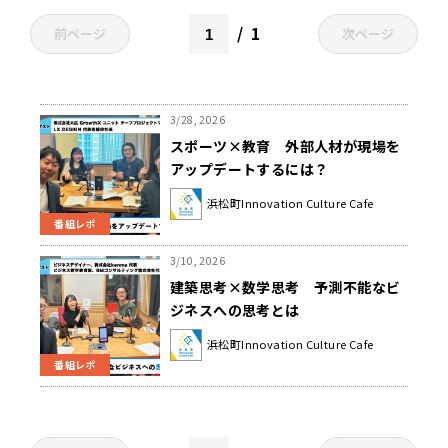
1
前ページ
次ページ
3/28, 2026
スポーツ×教育 外部人材が現場を
アップデートするには？
浜松町Innovation Culture Cafe
番組レポ
3/10, 2026
建築思考×数学思考 予測不能なビ
ジネスへの思考とは
浜松町Innovation Culture Cafe
番組レポ