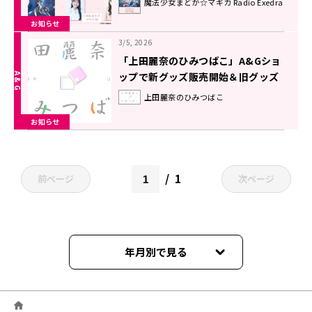
魔法少女まどか☆マギカ Radio Exedra
Exedra』第25回
お知らせ
3/5, 2026
「上田麗奈のひみつばこ」A&Gショ
ップで新グッズ販売開始＆旧グッズ
セール開始
上田麗奈のひみつばこ
お知らせ
1
前ページ
次ページ
年月別で見る
2026年06月