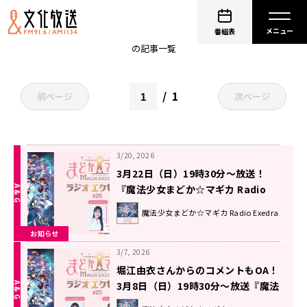
上田麗奈
番組表
の記事一覧
1
前ページ
次ページ
3/20, 2026
3月22日（日）19時30分～放送！
『魔法少女まどか☆マギカ Radio
Exedra』第26回
魔法少女まどか☆マギカ Radio Exedra
お知らせ
3/7, 2026
堀江由衣さんからのコメントもOA！
3月8日（日）19時30分～放送『魔法
少女まどか☆マギカ Radio