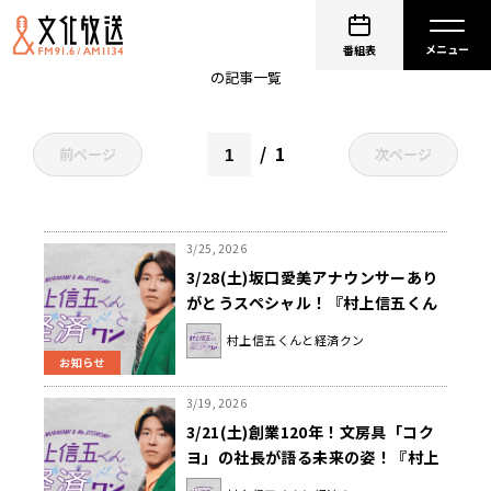
村上信五
番組表
の記事一覧
1
前ページ
次ページ
3/25, 2026
3/28(土)坂口愛美アナウンサーあり
がとうスペシャル！『村上信五くん
と経済クン』
村上信五くんと経済クン
お知らせ
3/19, 2026
3/21(土)創業120年！文房具「コク
ヨ」の社長が語る未来の姿！『村上
信五くんと経済クン』