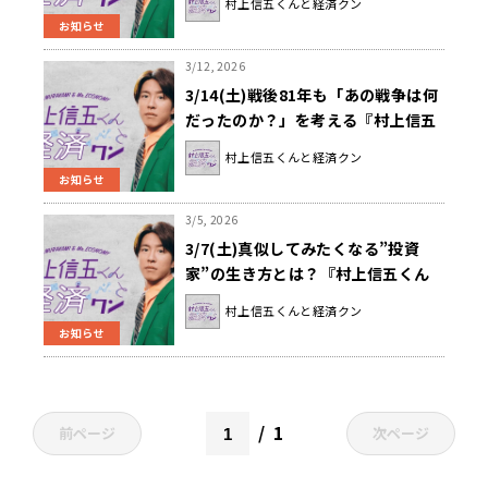
村上信五くんと経済クン
お知らせ
3/12, 2026
3/14(土)戦後81年も「あの戦争は何
だったのか？」を考える『村上信五
くんと経済クン』
村上信五くんと経済クン
お知らせ
3/5, 2026
3/7(土)真似してみたくなる”投資
家”の生き方とは？『村上信五くん
と経済クン』
村上信五くんと経済クン
お知らせ
1
前ページ
次ページ