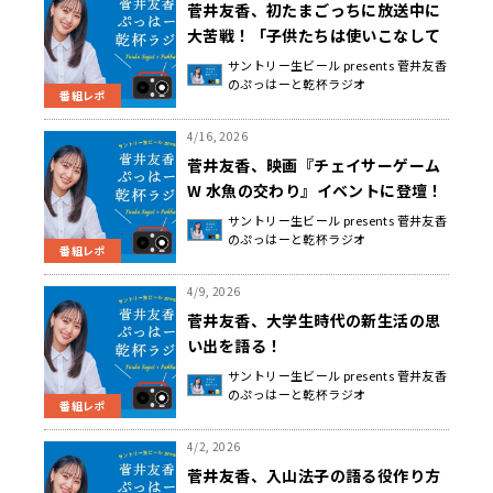
菅井友香、初たまごっちに放送中に
大苦戦！「子供たちは使いこなして
てすごい」
サントリー生ビール presents 菅井友香
のぷっはーと乾杯ラジオ
番組レポ
4/16, 2026
菅井友香、映画『チェイサーゲーム
W 水魚の交わり』イベントに登壇！
サントリー生ビール presents 菅井友香
のぷっはーと乾杯ラジオ
番組レポ
4/9, 2026
菅井友香、大学生時代の新生活の思
い出を語る！
サントリー生ビール presents 菅井友香
のぷっはーと乾杯ラジオ
番組レポ
4/2, 2026
菅井友香、入山法子の語る役作り方