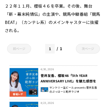
２２年１１月、櫻坂４６を卒業。その後、舞台
「新・幕末純情伝」の主演や、競馬中継番組「競馬
BEAT」（カンテレ系）のメインキャスターに抜擢
される。
1
前ページ
次ページ
4/30, 2026
菅井友香、櫻坂46「5th YEAR
ANNIVERSARY LIVE」を観た感想を
語る！
サントリー生ビール presents 菅井友香
のぷっはーと乾杯ラジオ
番組レポ
4/23, 2026