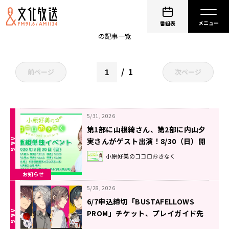
イベント
番組表
の記事一覧
1
前ページ
次ページ
5/31, 2026
第1部に山根綺さん、第2部に内山夕
実さんがゲスト出演！8/30（日）開
催『小原好美のココロおきなく』番
小原好美のココロおきなく
組イベント
お知らせ
5/28, 2026
6/7申込締切「BUSTAFELLOWS
PROM」チケット、プレイガイド先
行抽選受付中！