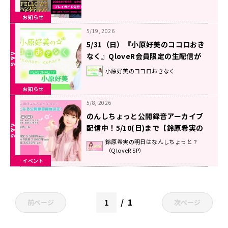
お知らせ
5/19, 2026
5/31（日）『小原好美のココロおき
なく』QloveR会員限定の生配信が
決定！
小原好美のココロおきなく
お知らせ
5/8, 2026
のんしちょっと公開録音アーカイブ
配信中！5/10(日)まで【鈴原希実の
明日はなんしちょっと？】
鈴原希実の明日はなんしちょっと？
（QloveR SP）
イベント
1
前ページ
次ページ