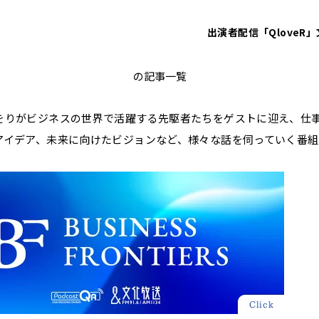
出演者
配信「QloveR」
眞鍋かをりのBUSINESS FRONTIER
の記事一覧
をりがビジネスの世界で活躍する先駆者たちをゲストに迎え、仕
アイデア、未来に向けたビジョンなど、様々な話を伺っていく番組