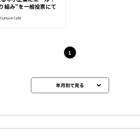
り組み”を一般投票にて
ness & Innovation
ulture Cafe
」今秋開催
1
年月別で見る
2026年05月
2025年08月
2025年05月