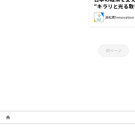
“キラリと光る取
募集 「中小企業Busi
浜松町Innovation C
AWARD2026
前ページ