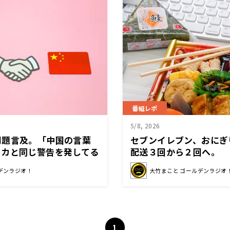
番組レポ
5/8, 2026
問題言及。「中国の言葉
セブンイレブン、おにぎ
リカと同じ警告を発してる
配送３回から２回へ。
」
デンラジオ！
大竹まこと ゴールデンラジオ
1