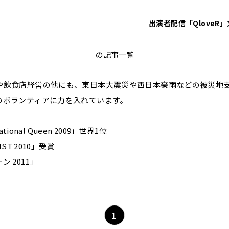
出演者
配信「QloveR」
はるな愛
の記事一覧
や飲食店経営の他にも、東日本大震災や西日本豪雨などの被災地
のボランティアに力を入れています。
national Queen 2009」世界1位
IST 2010」受賞
 2011」
1