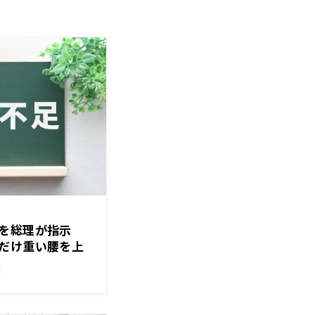
消を総理が指示
だけ重い腰を上
！