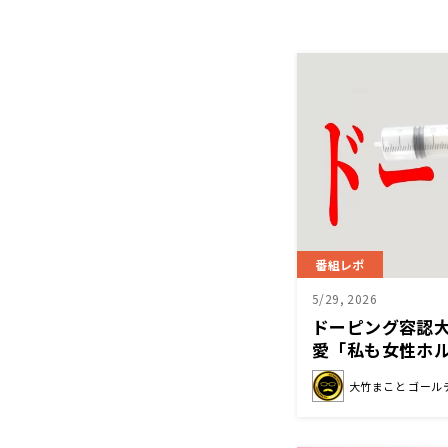
番組レポ
5/29, 2026
ドーピング容認
愛「私も女性ホ
で、ドーピング
大竹まこと ゴール