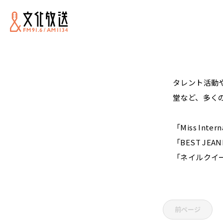
タレント活動
堂など、多く
「Miss Inter
「BEST JEAN
「ネイルクイーン
前ページ