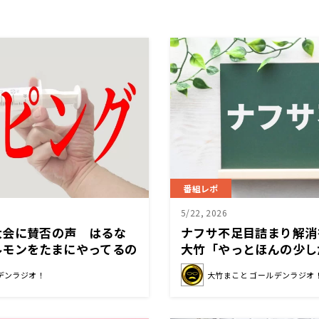
番組レポ
5/22, 2026
大会に賛否の声 はるな
ナフサ不足目詰まり解
ルモンをたまにやってるの
大竹「やっとほんの少し
してますけど」
げた」
デンラジオ！
大竹まこと ゴールデンラジオ