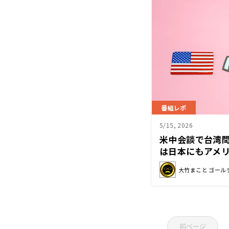
番組レポ
5/15, 2026
米中会談で台湾
は日本にもアメ
んじゃないかな
大竹まこと ゴール
前ページ