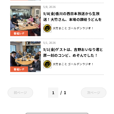
5/8, 2026
5/8(金)香川の西日本放送から生放
送！大竹さん、本場の讃岐うどんを
食す！
大竹まこと ゴールデンラジオ！
番組レポ
5/1, 2026
5/1(金)ゲストは、吉野おいなり君と
原一刻のコンビ、めぞんでした！
大竹まこと ゴールデンラジオ！
番組レポ
1
前ページ
次ページ