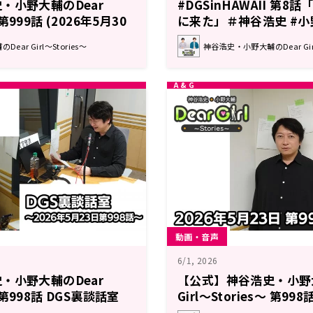
・小野大輔のDear
#DGSinHAWAII 第
〜 第999話 (2026年5月30
に来た」＃神谷浩史 #小野
#DGSTube
ar Girl～Stories～
神谷浩史・小野大輔のDear Girl
動画・音声
6/1, 2026
・小野大輔のDear
【公式】神谷浩史・小野大
s〜 第998話 DGS裏談話室
Girl〜Stories〜 第998
日放送分)
日放送分)