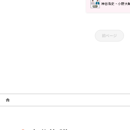
神谷浩史・小野大輔のDe
前ページ