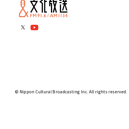
© Nippon Cultural Broadcasting Inc. All rights reserved.