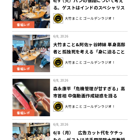
6/9（火）パンの値段について考え
る。ゲストはインドのスペシャリス
ト難波昇平さんでした！
大竹まこと ゴールデンラジオ！
番組レポ
6/8, 2026
大竹まこと&阿佐ヶ谷姉妹 単身高齢
者と孤独死を考える「身に迫ること
があります」
大竹まこと ゴールデンラジオ！
番組レポ
6/8, 2026
森永康平「危機管理が甘すぎる」高
市首相 中傷動画作成疑惑を語る
大竹まこと ゴールデンラジオ！
番組レポ
6/8, 2026
6/8（月） 広告カット代をケチっ
たら…ゲストは追手門学院大学教授