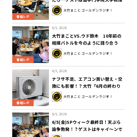
の葛西リサさんでした！
大竹まこと ゴールデンラジオ！
番組レポ
6/5, 2026
大竹まことVS.ウド鈴木 10年前の
相撲バトルを今のように語り合う
「もう、秒殺だよ」
大竹まこと ゴールデンラジオ！
番組レポ
6/5, 2026
ナフサ不足、エアコン買い替え・交
換にも影響！？大竹「6月の終わり
ぐらいに現場がどうなっていくの
大竹まこと ゴールデンラジオ！
か。とても心配」
番組レポ
6/5, 2026
6/5(金)SPウィーク最終日！天ぷら
論争勃発！？ゲストはキャイ～ンで
した！