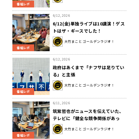
く」
番組レポ
6/12, 2026
6/12(金)単独ライブは10講演！ゲス
トはザ・ギースでした！
大竹まこと ゴールデンラジオ！
番組レポ
6/12, 2026
政府はあくまで「ナフサは足りてい
る」と主張
大竹まこと ゴールデンラジオ！
番組レポ
6/11, 2026
筑紫哲也がニュースを伝えていた、
テレビに「健全な競争関係があっ
た」時代
大竹まこと ゴールデンラジオ！
番組レポ