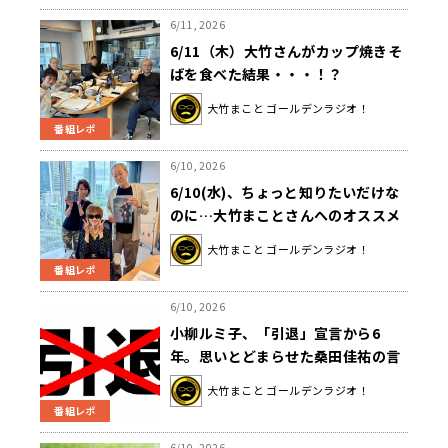
6/11, 2026
6/11（木）大竹さんがカップ焼きそ
ばを食べた結果・・・！？
大竹まこと ゴールデンラジオ！
番組レポ
6/10, 2026
6/10(水)、ちょっと知りたいだけな
のに…大竹まことさんへのオススメ
動画がパタヤビーチだらけ！？そし
大竹まこと ゴールデンラジオ！
て今日はいとうあさこさんお誕生
番組レポ
日！おめでとうございます！
6/10, 2026
小柳ルミ子、「引退」宣言から6
年。思いとどまらせた桑田佳祐の言
葉を大竹まことに伝える
大竹まこと ゴールデンラジオ！
番組レポ
6/10, 2026