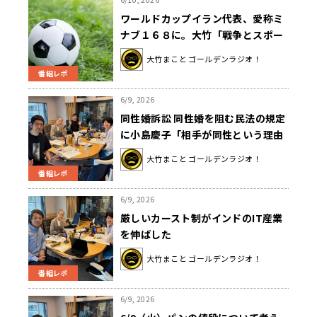
ワールドカップイラン代表、愛称ミ
ナブ１６８に。大竹「戦争とスポー
ツの世界と全部切り離していけるの
大竹まこと ゴールデンラジオ！
か本当に難しい」
番組レポ
6/9, 2026
同性婚訴訟 同性婚を阻む民法の規定
に小島慶子「相手が同性という理由
だけで、同じ人間として扱われない
大竹まこと ゴールデンラジオ！
のはどう考えてもおかしい」
番組レポ
6/9, 2026
厳しいカースト制がインドのIT産業
を伸ばした
大竹まこと ゴールデンラジオ！
番組レポ
6/9, 2026