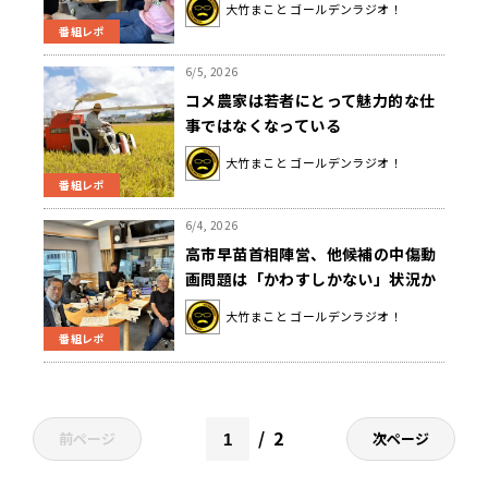
大竹まこと ゴールデンラジオ！
番組レポ
6/5, 2026
コメ農家は若者にとって魅力的な仕
事ではなくなっている
大竹まこと ゴールデンラジオ！
番組レポ
6/4, 2026
高市早苗首相陣営、他候補の中傷動
画問題は「かわすしかない」状況か
大竹まこと ゴールデンラジオ！
番組レポ
2
前ページ
次ページ