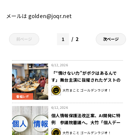
メールは
golden@joqr.net
2
前ページ
次ページ
6/12, 2026
「“情けない力”がボクはあるんで
す」舞台主演に抜擢されたゲストの
発言に大竹「？」
大竹まこと ゴールデンラジオ！
番組レポ
6/12, 2026
個人情報保護法改正案、AI開発に特
例 参議院審議へ。大竹「個人デー
タが本人の了解なしにさらされてい
大竹まこと ゴールデンラジオ！