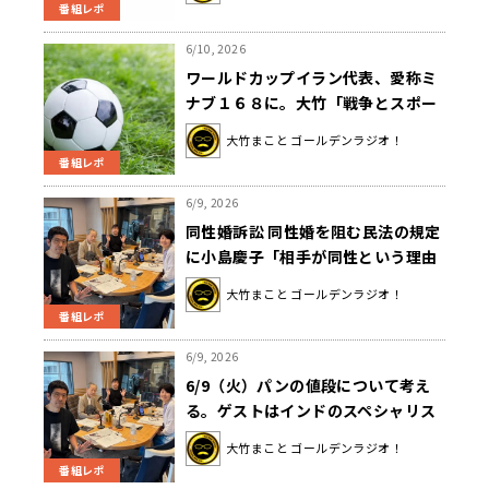
番組レポ
6/10, 2026
ワールドカップイラン代表、愛称ミ
ナブ１６８に。大竹「戦争とスポー
ツの世界と全部切り離していけるの
大竹まこと ゴールデンラジオ！
か本当に難しい」
番組レポ
6/9, 2026
同性婚訴訟 同性婚を阻む民法の規定
に小島慶子「相手が同性という理由
だけで、同じ人間として扱われない
大竹まこと ゴールデンラジオ！
のはどう考えてもおかしい」
番組レポ
6/9, 2026
6/9（火）パンの値段について考え
る。ゲストはインドのスペシャリス
ト難波昇平さんでした！
大竹まこと ゴールデンラジオ！
番組レポ