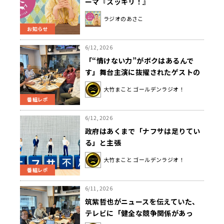
ーマ『スッキリ！』
ラジオのあさこ
お知らせ
6/12, 2026
「“情けない力”がボクはあるんで
す」舞台主演に抜擢されたゲストの
発言に大竹「？」
大竹まこと ゴールデンラジオ！
番組レポ
6/12, 2026
政府はあくまで「ナフサは足りてい
る」と主張
大竹まこと ゴールデンラジオ！
番組レポ
6/11, 2026
筑紫哲也がニュースを伝えていた、
テレビに「健全な競争関係があっ