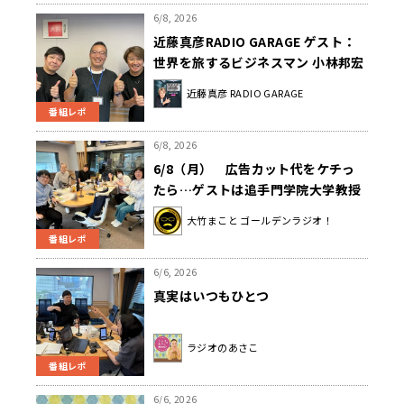
6/8, 2026
近藤真彦RADIO GARAGE ゲスト：
世界を旅するビジネスマン 小林邦宏
さん①
近藤真彦 RADIO GARAGE
番組レポ
6/8, 2026
6/8（月） 広告カット代をケチっ
たら…ゲストは追手門学院大学教授
の葛西リサさんでした！
大竹まこと ゴールデンラジオ！
番組レポ
6/6, 2026
真実はいつもひとつ
ラジオのあさこ
番組レポ
6/6, 2026