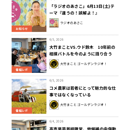
「ラジオのあさこ」6月13日(土)テ
ーマ『違うの！誤解よ！』
ラジオのあさこ
お知らせ
6/5, 2026
大竹まことVS.ウド鈴木 10年前の
相撲バトルを今のように語り合う
「もう、秒殺だよ」
大竹まこと ゴールデンラジオ！
番組レポ
6/5, 2026
コメ農家は若者にとって魅力的な仕
事ではなくなっている
大竹まこと ゴールデンラジオ！
番組レポ
6/4, 2026
高市早苗首相陣営、他候補の中傷動