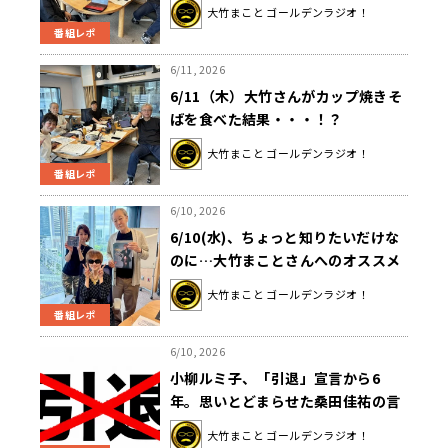
た」時代
大竹まこと ゴールデンラジオ！
番組レポ
6/11, 2026
6/11（木）大竹さんがカップ焼きそ
ばを食べた結果・・・！？
大竹まこと ゴールデンラジオ！
番組レポ
6/10, 2026
6/10(水)、ちょっと知りたいだけな
のに…大竹まことさんへのオススメ
動画がパタヤビーチだらけ！？そし
大竹まこと ゴールデンラジオ！
て今日はいとうあさこさんお誕生
番組レポ
日！おめでとうございます！
6/10, 2026
小柳ルミ子、「引退」宣言から6
年。思いとどまらせた桑田佳祐の言
葉を大竹まことに伝える
大竹まこと ゴールデンラジオ！