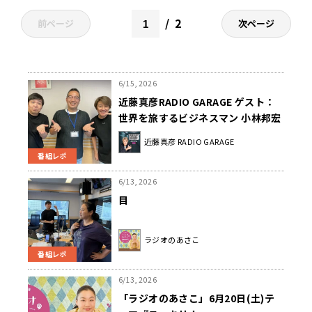
2
前ページ
次ページ
6/15, 2026
近藤真彦RADIO GARAGE ゲスト：
世界を旅するビジネスマン 小林邦宏
さん②
近藤真彦 RADIO GARAGE
番組レポ
6/13, 2026
目
ラジオのあさこ
番組レポ
6/13, 2026
「ラジオのあさこ」6月20日(土)テ