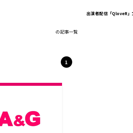
出演者
配信「QloveR」
野中藍
の記事一覧
1