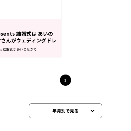
sents 結婚式は あいの
樹さんがウェディングドレ
(7月12日・7月19日)
nts 結婚式は あいのなかで
1
年月別で見る
2026年06月