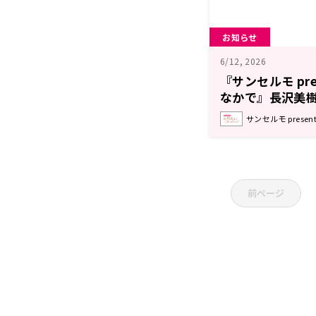
お知らせ
6/12, 2026
『サンセルモ pre
なかで』長沢美
ス姿でゲスト出演！
サンセルモ prese
前ページ