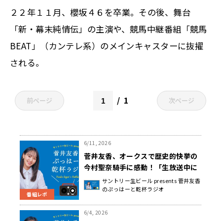
２２年１１月、櫻坂４６を卒業。その後、舞台
「新・幕末純情伝」の主演や、競馬中継番組「競馬
BEAT」（カンテレ系）のメインキャスターに抜擢
される。
1
前ページ
次ページ
6/11, 2026
菅井友香、オークスで歴史的快挙の
今村聖奈騎手に感動！「生放送中に
涙が出そうになった」
サントリー生ビール presents 菅井友香
のぷっはーと乾杯ラジオ
番組レポ
6/4, 2026