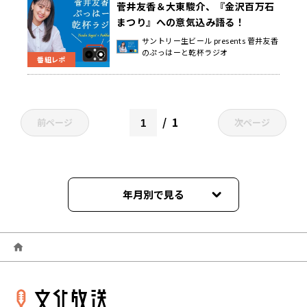
菅井友香＆大東駿介、『金沢百万石
まつり』への意気込み語る！
サントリー生ビール presents 菅井友香
のぷっはーと乾杯ラジオ
番組レポ
1
前ページ
次ページ
年月別で見る
2026年06月
2026年05月
2026年04月