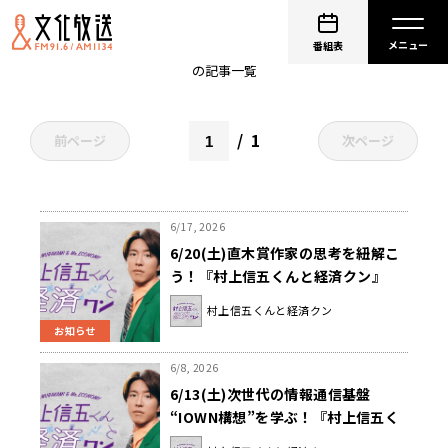
村上信五
番組表
の記事一覧
1
前ページ
次ページ
6/17, 2026
6/20(土)直木賞作家の思考を紐解こ
う！『村上信五くんと経済クン』
村上信五くんと経済クン
お知らせ
6/8, 2026
6/13(土)次世代の情報通信基盤
“IOWN構想”を学ぶ！『村上信五く
んと経済クン』