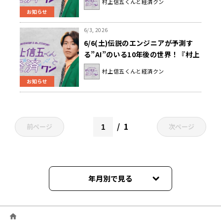
村上信五くんと経済クン
お知らせ
6/3, 2026
6/6(土)伝説のエンジニアが予測す
る”AI”のいる10年後の世界！『村上
信五くんと経済クン』
村上信五くんと経済クン
お知らせ
1
前ページ
次ページ
年月別で見る
2026年06月