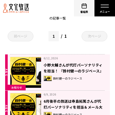
鈴村健一
番組表
の記事一覧
1
前ページ
次ページ
6/12, 2026
小野大輔さんが代打パーソナリティ
を担当！ 『鈴村健一のラジベース』
#220
鈴村健一のラジベース
お知らせ
6/9, 2026
6月後半の放送は寺島拓篤さんが代
打パーソナリティを担当＆メール大
募集！『鈴村健一のラジベース』
鈴村健一のラジベース