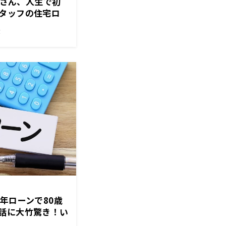
さこさん、人生で初
タッフの住宅ロ
は古くなるのに、
！
！？
年ローンで80歳
話に大竹驚き！い
悶着！？