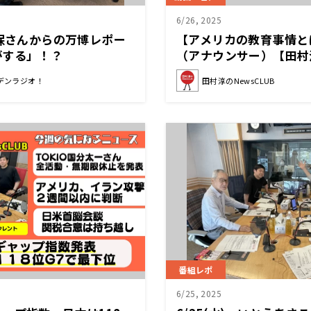
6/26, 2025
久保さんからの万博レポー
【アメリカの教育事情と
がする」！？
（アナウンサー）【田村淳
2025年6月21日後半】
デンラジオ！
田村淳のNewsCLUB
番組レポ
6/25, 2025