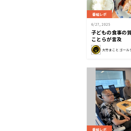
番組レポ
6/27, 2025
子どもの食事の
ことらが言及
大竹まこと ゴール
番組レポ