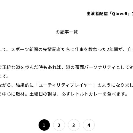
出演者
配信「QloveR」
砂山圭大郎
の記事一覧
して、スポーツ新聞の先輩記者たちに仕事を教わった2年間が、自
で正統な道を歩んだ時もあれば、謎の覆面パーソナリティとして9
ます。
ながら、結果的に「ユーティリティプレイヤー」のようになりま
を中心に取材。土曜日の朝は、必ずレトルトカレーを食べます
1
2
3
4