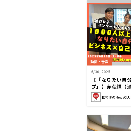
動画・音声
6/30, 2025
【「なりたい自
プ」】赤荻瞳（
ナルスクール校
田村淳のNewsCLU
NewsCLUB 2