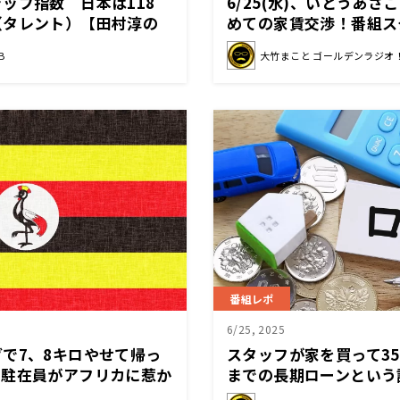
ップ指数 日本は118
6/25(水)、いとうあ
（タレント）【田村淳の
めての家賃交渉！番組ス
025年6月21日前半】
ーン金利も上昇中！建物
B
大竹まこと ゴールデンラジオ
かかるお金は増えていく
番組レポ
6/25, 2025
で7、8キロやせて帰っ
スタッフが家を買って35
も駐在員がアフリカに惹か
までの長期ローンという
とうあさこも家賃でひと