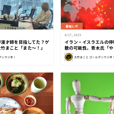
番組レポ
6/27, 2025
が漫才師を目指してた？ゲ
イラン・イスラエルの停
大竹まこと「また～！」
散の可能性。青木氏「や
いとやられちゃうんだ。
デンラジオ！
大竹まこと ゴールデンラジオ
る」