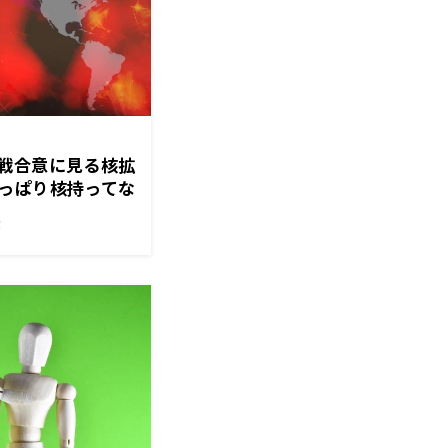
戦合意に見る核拡
っぱり核持ってな
というふうにな
！