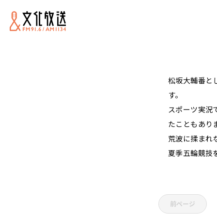
松坂大輔番と
す。
スポーツ実況
たこともあり
荒波に揉まれ
夏季五輪競技
前ページ