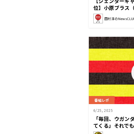
【ジェンダーギャ
位】小原ブラス
NewsCLUB 2
田村淳のNewsCLU
番組レポ
6/25, 2025
「毎回、ウガンダ
てくる」それで
れる理由