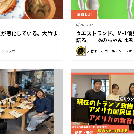
番組レポ
6/26, 2025
質が悪化している。大竹ま
ウエストランド、M-1
語る。「あのちゃんは恩
で出演」
デンラジオ！
大竹まこと ゴールデンラジオ
動画・音声