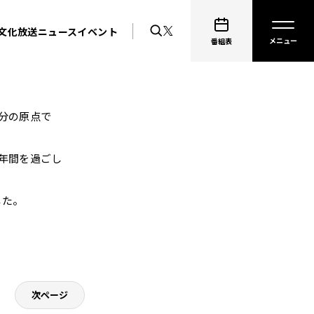
文化放送ニュース
イベント
番組表
分の原点で
年間を過ごし
した。
。
次ページ