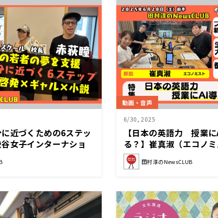
動画・音声
6/30, 2025
分に近づくための6ステッ
【日本の英語力 授業に
渋谷女子インターナショ
る？】崔真淑（エコノミ
長）【田村淳の
のNewsCLUB 2025年
B
田村淳のNewsCLUB
025年6月28日後半】