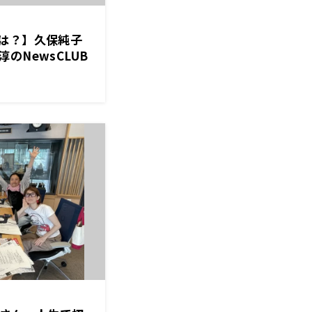
は？】久保純子
のNewsCLUB