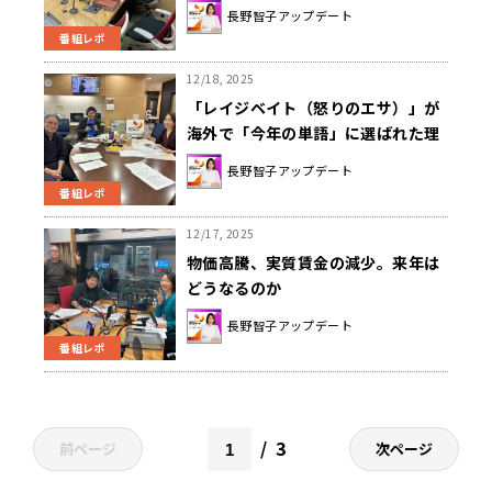
た！
長野智子アップデート
番組レポ
12/18, 2025
「レイジベイト（怒りのエサ）」が
海外で「今年の単語」に選ばれた理
由
長野智子アップデート
番組レポ
12/17, 2025
物価高騰、実質賃金の減少。来年は
どうなるのか
長野智子アップデート
番組レポ
3
前ページ
次ページ