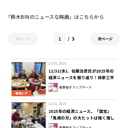
「鈴木BINのニュースな映画」は
こちらから
3
前ページ
次ページ
12/31, 2025
12/31(水)、佐藤治彦氏が2025年の
経済ニュースを振り返り！林家三平
師匠が両親への思い語る！DJ・
長野智子アップデート
HAGGY氏が『景色で楽しむ箱根駅
番組レポ
伝』を紹介！
12/31, 2025
2025年の経済ニュース。「国宝」
「鬼滅の刃」の大ヒットは強く推し
たい
長野智子アップデート