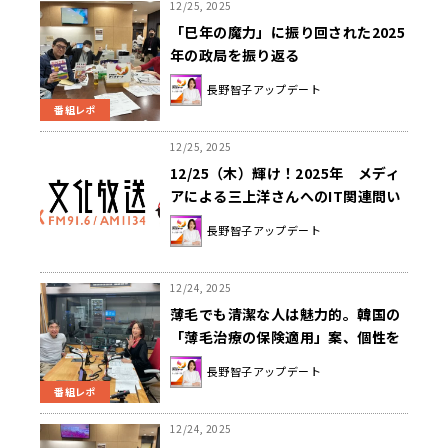
12/25, 2025
「巳年の魔力」に振り回された2025
年の政局を振り返る
長野智子アップデート
番組レポ
12/25, 2025
12/25（木）輝け！2025年 メディ
アによる三上洋さんへのIT関連問い
合わせランキング
長野智子アップデート
12/24, 2025
薄毛でも清潔な人は魅力的。韓国の
「薄毛治療の保険適用」案、個性を
隠す必要あるのか
長野智子アップデート
番組レポ
12/24, 2025