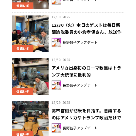
番組レポ
12/30, 2025
12/30（火）本日のゲストは毎日新
聞論説委員の小倉孝保さん、放送作
家・コラムニスト山田美保子さんで
長野智子アップデート
した！
番組レポ
12/30, 2025
アメリカ出身初のローマ教皇はトラ
ンプ大統領に批判的
長野智子アップデート
番組レポ
12/29, 2025
高市首相が訪米を目指す。意識する
のはアメリカやトランプ政治だけで
いいのか
長野智子アップデート
番組レポ