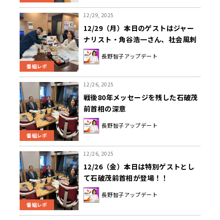
12/29, 2025
12/29（月）本日のゲストはジャー
ナリスト・角谷浩一さん、社会風刺
コント集団「ザ•ニュースペーパー」
長野智子アップデート
福本ヒデ さんと 浜田太一 さんでし
番組レポ
た！
12/26, 2025
戦後80年メッセージを残した石破茂
前首相の深意
長野智子アップデート
番組レポ
12/26, 2025
12/26（金）本日は特別ゲストとし
て石破茂前首相が登場！！
長野智子アップデート
番組レポ