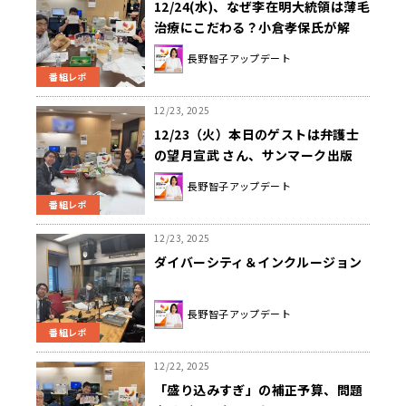
12/24(水)、なぜ李在明大統領は薄毛
治療にこだわる？小倉孝保氏が解
説！今、大学で起きていることを三
長野智子アップデート
木則尚氏が解説！
番組レポ
12/23, 2025
12/23（火）本日のゲストは弁護士
の望月宣武 さん、サンマーク出版
Webメディア編集長の武政秀明さ
長野智子アップデート
ん、日刊スポーツの宮下敬至さんで
番組レポ
した！
12/23, 2025
ダイバーシティ＆インクルージョン
長野智子アップデート
番組レポ
12/22, 2025
「盛り込みすぎ」の補正予算、問題