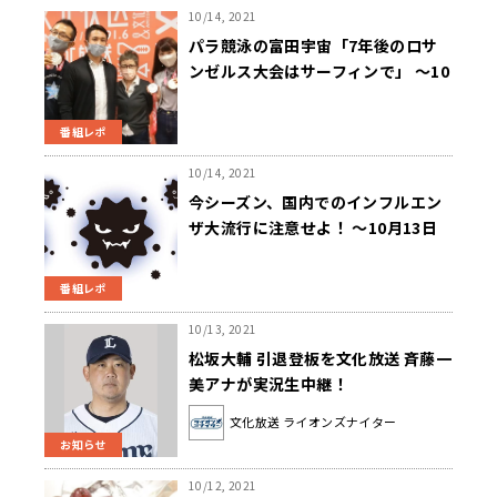
10/14, 2021
パラ競泳の富田宇宙「7年後のロサ
ンゼルス大会はサーフィンで」 ～10
月12日 ニュースワイドSAKIDORI！
番組レポ
10/14, 2021
今シーズン、国内でのインフルエン
ザ大流行に注意せよ！ ～10月13日
ニュースワイドSAKIDORI!
番組レポ
10/13, 2021
松坂大輔 引退登板を文化放送 斉藤一
美アナが実況生中継！
文化放送 ライオンズナイター
お知らせ
10/12, 2021