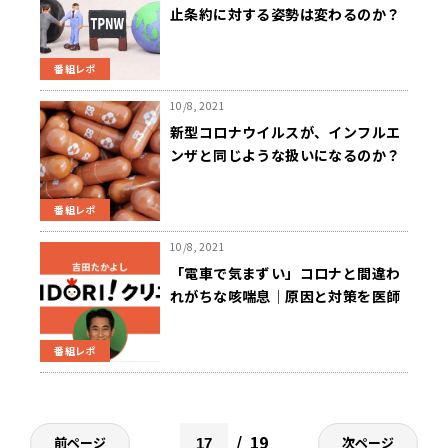
止条約に対する姿勢は変わるのか？
～10月8日 斉藤一美ニュースワイド
SAKIDORI！
番組レポ
10/8, 2021
新型コロナウイルスが、インフルエ
ンザと同じような扱いになるのか？
～10月7日 ニュースワイド
SAKIDORI
番組レポ
10/8, 2021
「電車で気まずい」コロナと間違わ
れがちな咳喘息│原因と対策を医師
が解説
番組レポ
19
前ページ
次ページ