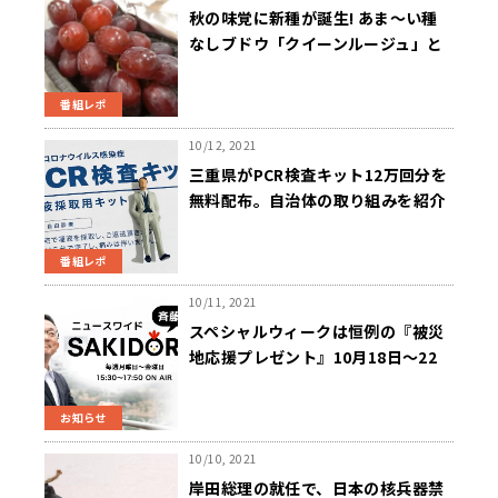
秋の味覚に新種が誕生! あま～い種
なしブドウ「クイーンルージュ」と
は?～ニュースワイドSAKIDORI!
番組レポ
10/12, 2021
三重県がPCR検査キット12万回分を
無料配布。自治体の取り組みを紹介
～ニュースワイドSAKIDORI!
番組レポ
10/11, 2021
スペシャルウィークは恒例の『被災
地応援プレゼント』10月18日～22
日 「斉藤一美ニュースワイドＳＡ
ＫＩＤＯＲＩ」
お知らせ
10/10, 2021
岸田総理の就任で、日本の核兵器禁