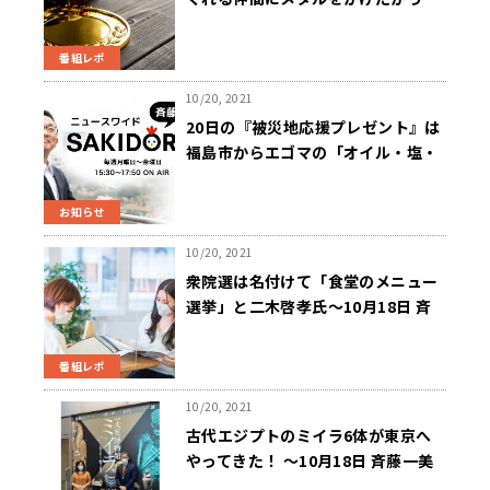
た」～ニュースワイドSAKIDORI!
番組レポ
10/20, 2021
20日の『被災地応援プレゼント』は
福島市からエゴマの「オイル・塩・
味噌・ジャム」のセット～「斉藤一
美ニュースワイドＳＡＫＩＤＯＲ
お知らせ
Ｉ」
10/20, 2021
衆院選は名付けて「食堂のメニュー
選挙」と二木啓孝氏～10月18日 斉
藤一美ニュースワイドSAKIDORI!
番組レポ
10/20, 2021
古代エジプトのミイラ6体が東京へ
やってきた！ ～10月18日 斉藤一美
ニュースワイドSAKIDORI！