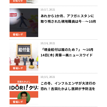
お知らせ
10/17, 2021
あれから2か月、アフガニスタンに
取り残された現地職員は今…～10月
15日(金) 斉藤一美ニュースワイド
SAKIDORI!
番組レポ
10/16, 2021
「現金給付は誰のため？」 ～10月
14日(木) 斉藤一美ニュースワイド
SAKIDORI!
番組レポ
10/15, 2021
この冬、インフルエンザが大流行の
恐れ！吉田たかよし医師が予防法を
解説！～10月13日 ニュースワイド
SAKIDORI!
番組レポ