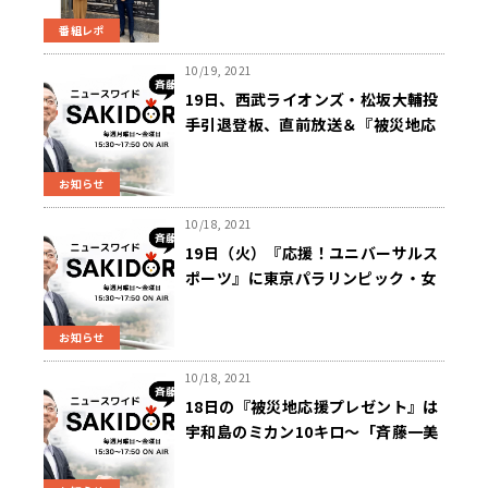
番組レポ
10/19, 2021
19日、西武ライオンズ・松坂大輔投
手引退登板、直前放送＆『被災地応
援プレゼント』（日田醤油などの詰
合せ）～「斉藤一美ニュースワイド
お知らせ
ＳＡＫＩＤＯＲＩ」
10/18, 2021
19日（火）『応援！ユニバーサルス
ポーツ』に東京パラリンピック・女
子マラソン金メダリストの道下美里
選手が登場！～『斉藤一美ニュース
お知らせ
ワイドＳＡＫＩＤＯＲＩ』
10/18, 2021
18日の『被災地応援プレゼント』は
宇和島のミカン10キロ～「斉藤一美
ニュースワイドＳＡＫＩＤＯＲＩ」