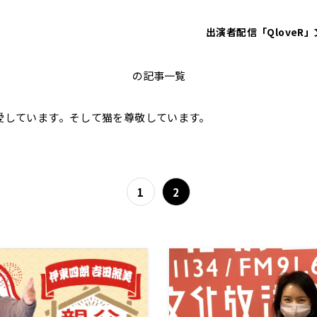
出演者
配信「QloveR」
水谷加奈
の記事一覧
愛しています。そして猫を尊敬しています。
1
2