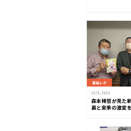
番組レポ
12/3, 2021
森本稀哲が見た
裏と来季の激変を
「くにまるジャ