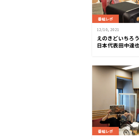
番組レポ
12/10, 2021
えのきどいちろ
日本代表田中達
光景～12月10
番組レポ