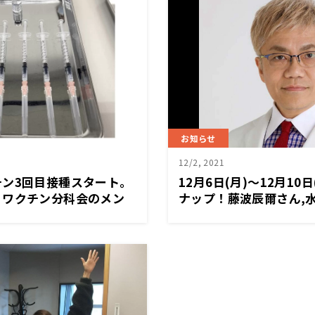
お知らせ
12/2, 2021
チン3回目接種スタート。
12月6日(月)～12月10
・ワクチン分科会のメン
ナップ！藤波辰爾さん,水
が電話で生出演!
パさん,諏内えみさん,
まんさん