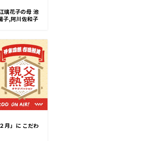
江璃花子の母 池
陽子,阿川佐和子
２月」に こだわ