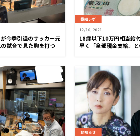
番組レポ
12/10, 2021
うが今季引退のサッカー元
18歳以下10万円相当給
也の試合で見た胸を打つ
早く「全部現金支給」と
日「くにまるジャパン極」
太田市の清水聖義市長が
お知らせ