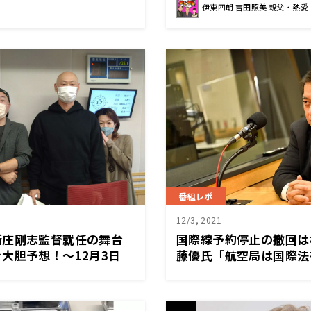
伊東四朗 吉田照美 親父・熱愛
番組レポ
12/3, 2021
新庄剛志監督就任の舞台
国際線予約停止の撤回は
大胆予想！～12月3日
藤優氏「航空局は国際法
パン極」
12月3日「くにまるジャ