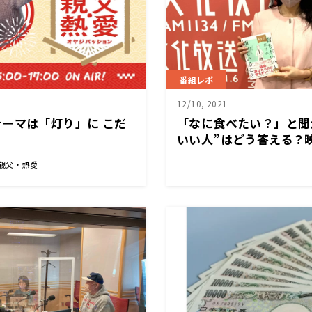
番組レポ
12/10, 2021
ーマは「灯り」に こだ
「なに食べたい？」と聞
いい人”はどう答える？
優のエレガント所作を指
 親父・熱愛
に振る舞いを学ぶ ～12
ジャパン極」