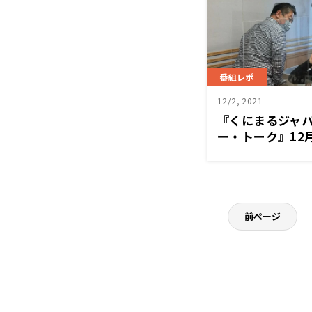
番組レポ
12/2, 2021
『くにまるジャ
ー・トーク』12
合薫さん
前ページ