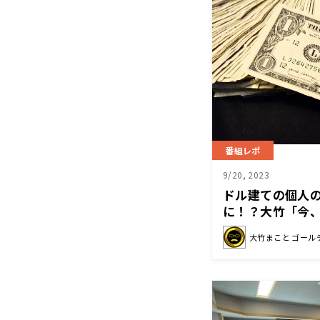
番組レポ
9/20, 2023
ドル建ての個人の
に！？大竹「今
と円高になって
大竹まこと ゴール