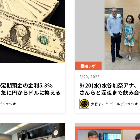
番組レポ
9/20, 2023
定期預金の金利5.3％
9/20(水)水谷加奈ア
、急に円からドルに換える
さんらと深夜まで飲み会
大損する可能性もある」
ベルトも無い…まさか！
デンラジオ！
大竹まこと ゴールデンラジオ