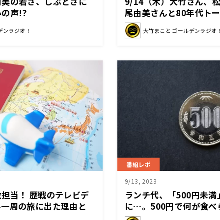
由美の若さ、しぶとさに
9/14（木）大竹さん、
の声!?
尾由美さんと80年代ト
る⁉
デンラジオ！
大竹まこと ゴールデンラジオ
番組レポ
9/13, 2023
担当！ 歴戦のテレビデ
ランチ代、「500円未満
界一周の旅に出た理由と
に…。500円で何が食
ンドイッチとカレーパン