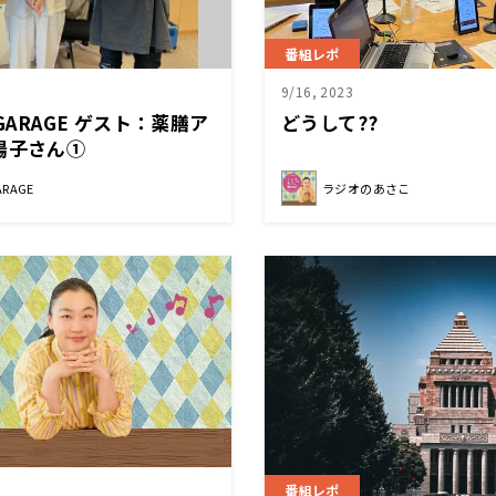
番組レポ
9/16, 2023
GARAGE ゲスト：薬膳ア
どうして??
陽子さん①
ARAGE
ラジオのあさこ
番組レポ