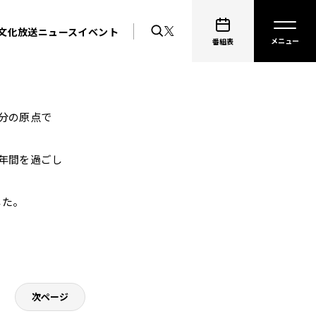
文化放送ニュース
イベント
番組表
分の原点で
年間を過ごし
した。
。
次ページ