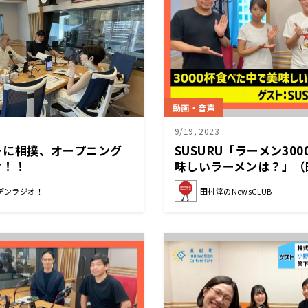
動画・音声
9/19, 2023
ビーに相撲、オープニング
SUSURU「ラーメン30
ク！！
味しいラーメンは？」（
NewsCLUB 2023年9
デンラジオ！
田村淳のNewsCLUB