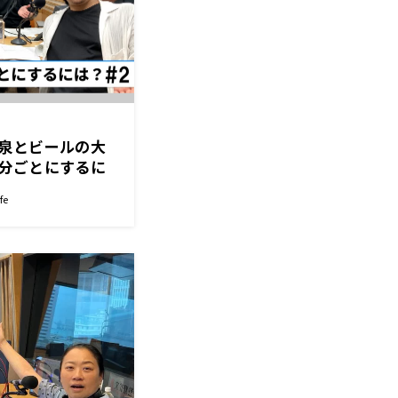
泉とビールの大
分ごとにするに
浜カフェ」）小野
fe