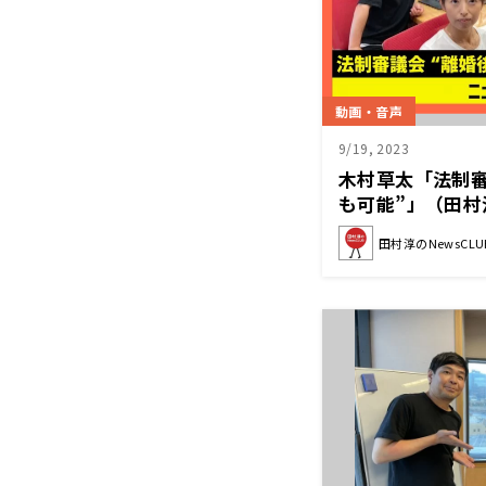
動画・音声
9/19, 2023
木村草太「法制審
も可能”」（田村淳の
9月16日前半）
田村淳のNewsCLU