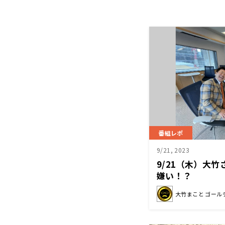
番組レポ
9/21, 2023
9/21（木）大
嫌い！？
大竹まこと ゴール