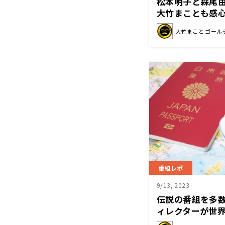
松本明子と森尾
大竹まことも感心
大竹まこと ゴール
番組レポ
9/13, 2023
伝説の番組を多数
ィレクターが世
は!?