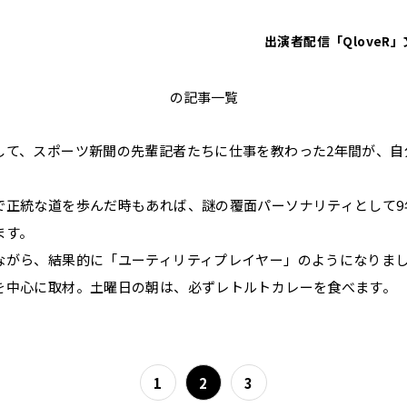
出演者
配信「QloveR」
砂山圭大郎
の記事一覧
して、スポーツ新聞の先輩記者たちに仕事を教わった2年間が、自
で正統な道を歩んだ時もあれば、謎の覆面パーソナリティとして9
ます。
ながら、結果的に「ユーティリティプレイヤー」のようになりま
を中心に取材。土曜日の朝は、必ずレトルトカレーを食べます
1
2
3