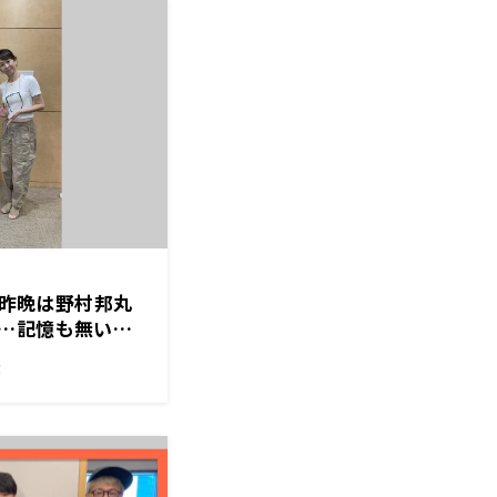
ナ、昨晩は野村邦丸
…記憶も無い…
？
！