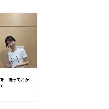
集を「撮っておか
？
！