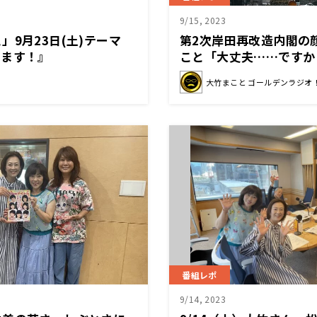
9/15, 2023
」9月23日(土)テーマ
第2次岸田再改造内閣の
てます！』
こと「大丈夫……ですか
大竹まこと ゴールデンラジオ
番組レポ
9/14, 2023