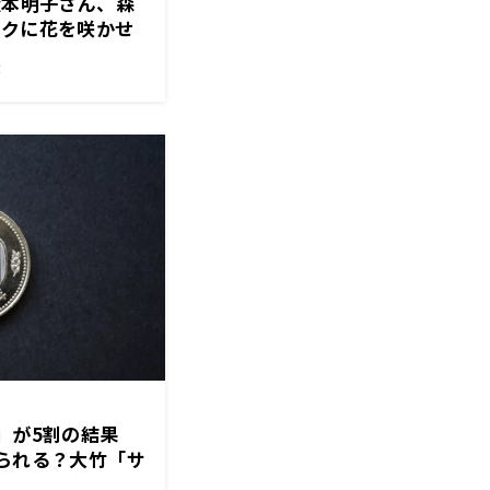
松本明子さん、森
ークに花を咲かせ
！
」が5割の結果
べられる？大竹「サ
も買えねぇ」