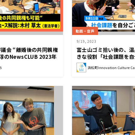
動画・音声
9/19, 2023
議会 “離婚後の共同親権
富士山ゴミ拾い後の、温
NewsCLUB 2023年
きな役割「社会課題を自
は？」＃2（9月11日「
B
浜松町Innovation Culture Ca
田隼人 たかまつなな