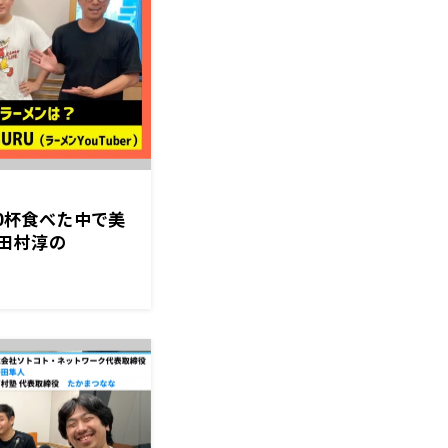
00杯食べた中で美
田村淳の
月16日後半）