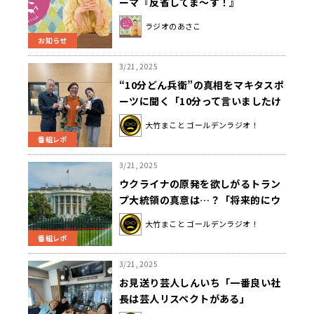
ーマ『反省してま〜す！』
ラジオのあさこ
お知らせ
3/21, 2025
“10分どん兵衛”の真相をマキタスポ
ーツに聞く「10分って言いましたけ
ど本当は…」
大竹まこと ゴールデンラジオ！
番組レポ
3/21, 2025
ウクライナの原発を欲しがるトラン
プ大統領の真意は…？「将来的にウ
クライナの資源を採掘とか加工する
大竹まこと ゴールデンラジオ！
場合の電力の当てにしている」
番組レポ
3/21, 2025
お見送り芸人しんいち「一番良い社
長は芸人リスペクトがある」