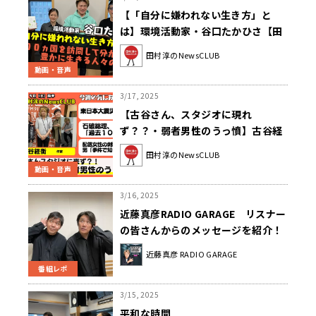
【「自分に嫌われない生き方」と
は】環境活動家・谷口たかひさ【田
村淳のNewsCLUB 2025年3月15日
田村淳のNewsCLUB
後半】
動画・音声
3/17, 2025
【古谷さん、スタジオに現れ
ず？？・弱者男性のうっ憤】古谷経
衡（作家）【田村淳のNewsCLUB
田村淳のNewsCLUB
2025年3月15日前半】
動画・音声
3/16, 2025
近藤真彦RADIO GARAGE リスナー
の皆さんからのメッセージを紹介！
近藤真彦 RADIO GARAGE
番組レポ
3/15, 2025
平和な時間