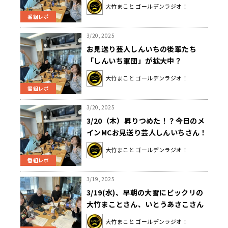
大竹まこと ゴールデンラジオ！
番組レポ
3/20, 2025
お見送り芸人しんいちの後輩たち
「しんいち軍団」が拡大中？
大竹まこと ゴールデンラジオ！
番組レポ
3/20, 2025
3/20（木）昇りつめた！？今日のメ
インMCお見送り芸人しんいちさん！
大竹まこと ゴールデンラジオ！
番組レポ
3/19, 2025
3/19(水)、早朝の大雪にビックリの
大竹まことさん、いとうあさこさん
は雪対策の靴を履いてきたけれど…
大竹まこと ゴールデンラジオ！