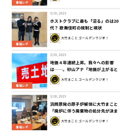
番組レポ
3/19, 2025
ホストクラブに最も「沼る」のは20
代？ 歌舞伎町の規制と現状
大竹まこと ゴールデンラジオ！
番組レポ
3/19, 2025
地価４年連続上昇。我々への影響
は……。砂山アナ「地価が上がると
賃貸料・固定資産税・駐車場が上が
大竹まこと ゴールデンラジオ！
るという風に波及していきます」
番組レポ
3/18, 2025
浜岡原発の原子炉解体に大竹まこと
「廃炉に伴う廃棄物の処分先が決ま
ってないって。どうすんの。」
大竹まこと ゴールデンラジオ！
番組レポ