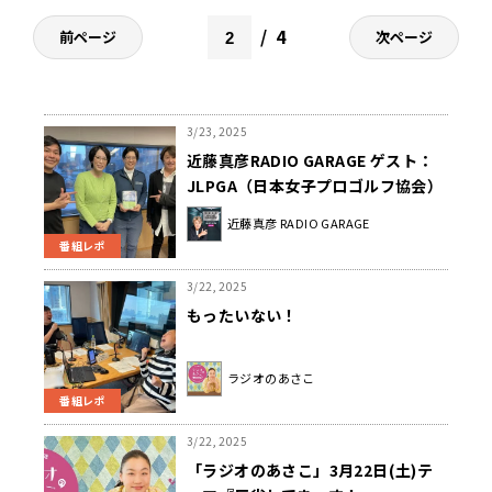
4
前ページ
次ページ
3/23, 2025
近藤真彦RADIO GARAGE ゲスト：
JLPGA（日本女子プロゴルフ協会）
競技委員 阿蘇紀子さん、中﨑典子
近藤真彦 RADIO GARAGE
さん①
番組レポ
3/22, 2025
もったいない！
ラジオのあさこ
番組レポ
3/22, 2025
「ラジオのあさこ」3月22日(土)テ