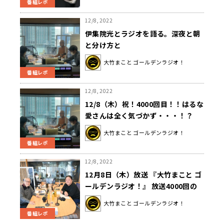
番組レポ
12/8, 2022
伊集院光とラジオを語る。深夜と朝
と分け方と
大竹まこと ゴールデンラジオ！
番組レポ
12/8, 2022
12/8（木）祝！4000回目！！はるな
愛さんは全く気づかず・・・！？
大竹まこと ゴールデンラジオ！
番組レポ
12/8, 2022
12月8日（木）放送 『大竹まこと ゴ
ールデンラジオ！』 放送4000回の
金字塔を打ち立てる ゲストの伊集院
大竹まこと ゴールデンラジオ！
光も祝福！ 「ボーっとしてる間にこ
番組レポ
んなところまで。人生、なにがある