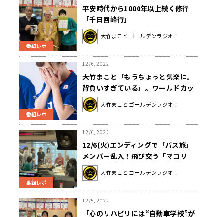
平安時代から1000年以上続く修行
「千日回峰行」
大竹まこと ゴールデンラジオ！
番組レポ
12/6, 2022
大竹まこと「もうちょっと気楽に。
背負いすぎている」。ワールドカッ
プ日本代表をねぎらう
大竹まこと ゴールデンラジオ！
番組レポ
12/6, 2022
12/6(火)エンディングで「バス旅」
メンバー乱入！飛び交う「マコリ
ン」！！！
大竹まこと ゴールデンラジオ！
番組レポ
12/5, 2022
「心のリハビリには“自動車学校”が