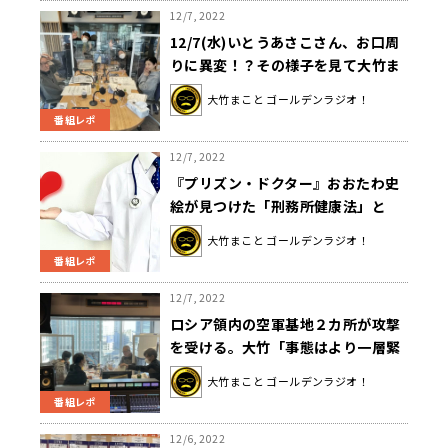
かわからない」
12/7, 2022
12/7(水)いとうあさこさん、お口周
りに異変！？その様子を見て大竹ま
ことさんが思い出したのは少し色っ
大竹まこと ゴールデンラジオ！
ぽい教育実習生！？
番組レポ
12/7, 2022
『プリズン・ドクター』おおたわ史
絵が見つけた「刑務所健康法」と
は？
大竹まこと ゴールデンラジオ！
番組レポ
12/7, 2022
ロシア領内の空軍基地２カ所が攻撃
を受ける。大竹「事態はより一層緊
迫してこれから長引いて行く」
大竹まこと ゴールデンラジオ！
番組レポ
12/6, 2022