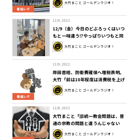
大竹まこと ゴールデンラジオ！
必要な抑止力とは
番組レポ
12/9, 2022
12/9（金）今日のどぶろっくはいつ
もと一味違う⁉やっぱりいつもと同
じ⁉
大竹まこと ゴールデンラジオ！
12/9, 2022
岸田首相、防衛費確保へ増税表明。
大竹「前は10年程度は消費税を上げ
ることはないって言ってた」
大竹まこと ゴールデンラジオ！
番組レポ
12/8, 2022
大竹まこと「旧統一教会問題は、普
通の宗教の問題と違うんじゃない
か？」
大竹まこと ゴールデンラジオ！