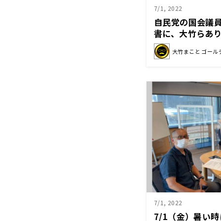
7/1, 2022
自民党の国会議
書に、大竹らあ
別することは恥
大竹まこと ゴール
き」
7/1, 2022
7/1（金）暑い