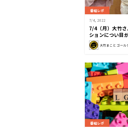
番組レポ
7/4, 2022
7/4（月）大竹
ションについ目
大竹まこと ゴール
番組レポ