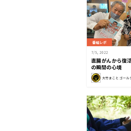
番組レポ
7/5, 2022
直腸がんから復
の瞬間の心境
大竹まこと ゴール