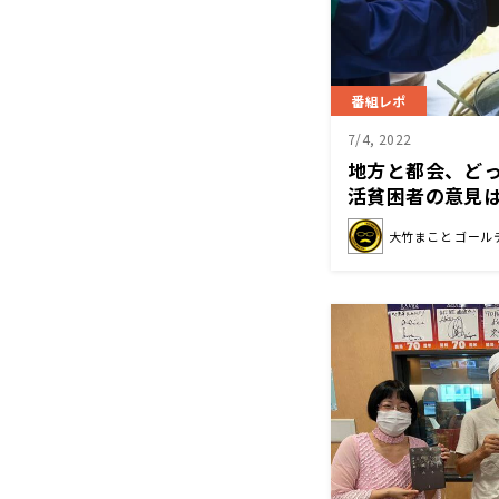
番組レポ
7/4, 2022
地方と都会、ど
活貧困者の意見
らえる」「田舎
大竹まこと ゴール
ば」