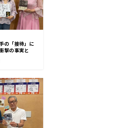
手の「接待」に
衝撃の事実と
んに聞く
！