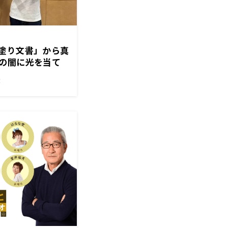
塗り文書」から真
の闇に光を当て
日野行介
！