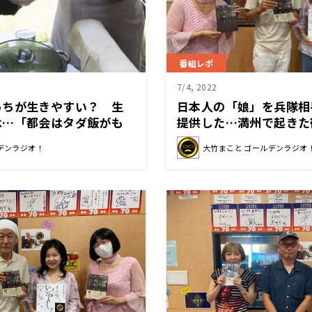
番組レポ
7/4, 2022
っちが生きやすい？ 生
日本人の「娘」を兵隊相
は…「都会はタダ飯がも
提供した…満州で起きた
はコミュニティに入れれ
は？ 作家・平井美帆さ
デンラジオ！
大竹まこと ゴールデンラジオ