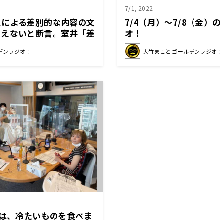
7/1, 2022
員による差別的な内容の文
7/4（月）～7/8（金
りえないと断言。室井「差
オ！
ずかしいって早く気づくべ
デンラジオ！
大竹まこと ゴールデンラジオ
時は、冷たいものを食べま