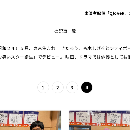
出演者
配信「QloveR」
大竹まこと
の記事一覧
昭和２４）５月、東京生まれ。 きたろう、斉木しげるとシティボ
お笑いスター誕生」でデビュー。 映画、ドラマでは俳優としても
1
2
3
4