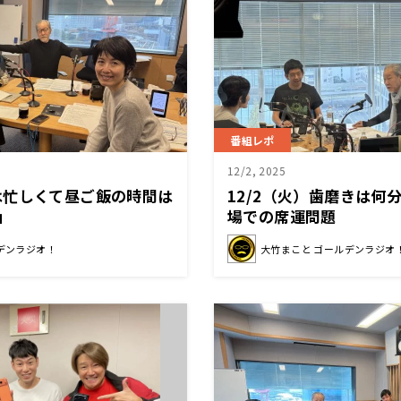
番組レポ
12/2, 2025
は忙しくて昼ご飯の時間は
12/2（火）歯磨きは何
」
場での席運問題
デンラジオ！
大竹まこと ゴールデンラジオ