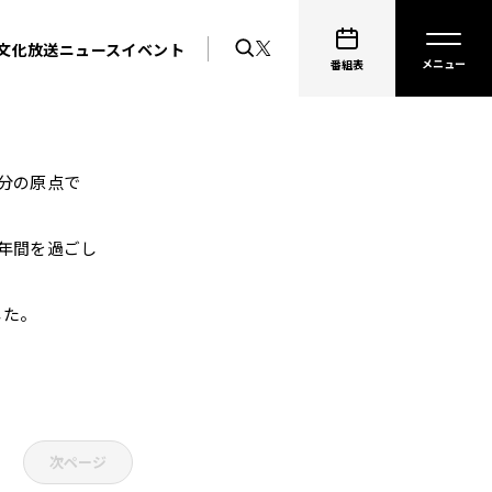
文化放送ニュース
イベント
番組表
分の原点で
年間を過ごし
した。
。
次ページ