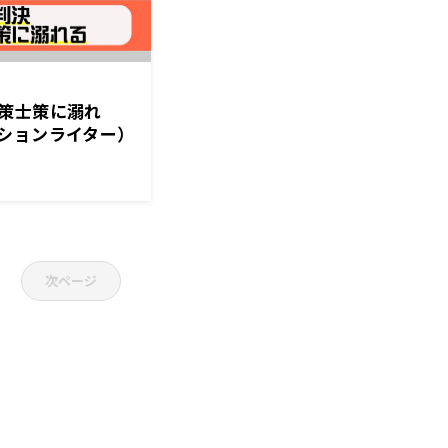
策士策に溺れ
ションライター）
025年11月29日
次ページ