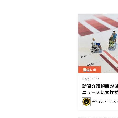
番組レポ
12/3, 2025
訪問介護報酬が
ニュースに大竹
策が間違ってる
大竹まこと ゴール