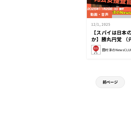
動画・音声
12/1, 2025
【スパイは日本
か】勝丸円覚 （
のNewsCLUB 
田村淳のNewsCLU
前ページ