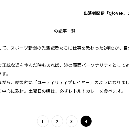
出演者
配信「QloveR」
砂山圭大郎
の記事一覧
して、スポーツ新聞の先輩記者たちに仕事を教わった2年間が、自
で正統な道を歩んだ時もあれば、謎の覆面パーソナリティとして9
ます。
ながら、結果的に「ユーティリティプレイヤー」のようになりま
を中心に取材。土曜日の朝は、必ずレトルトカレーを食べます
1
2
3
4