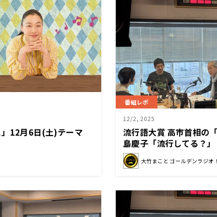
番組レポ
12/2, 2025
」12月6日(土)テーマ
流行語大賞 高市首相の
』
島慶子「流行してる？」
大竹まこと ゴールデンラジオ