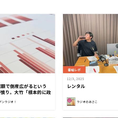
番組レポ
12/3, 2025
減額で倒産広がるという
レンタル
が憤り。大竹「根本的に政
」
デンラジオ！
ラジオのあさこ