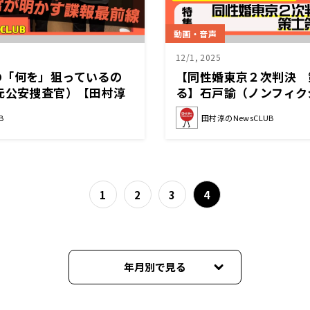
動画・音声
12/1, 2025
の「何を」狙っているの
【同性婚東京２次判決 
元公安捜査官）【田村淳
る】石戸諭（ノンフィク
2025年11月29日後半】
【田村淳のNewsCLUB 2
B
田村淳のNewsCLUB
前半】
1
2
3
4
年月別で見る
2026年06月