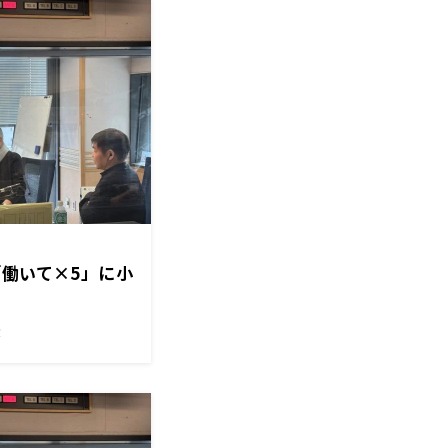
「働いて×5」に小
！