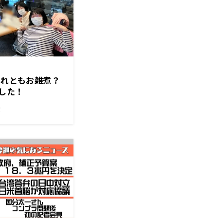
それともお雑煮？
した！
！