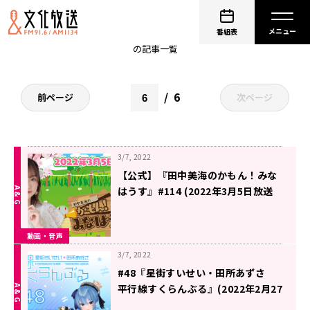
動画・音声
番組表
の記事一覧
6
前ページ
次ページ
3/7, 2022
【公式】『田中美海のかもん！みな
はうす』#114 (2022年3月5日放送
分)
動画・音声
3/7, 2022
#48『星街すいせい・田所あずさ
平行線すくらんぶる』(2022年2月27
日放送分)