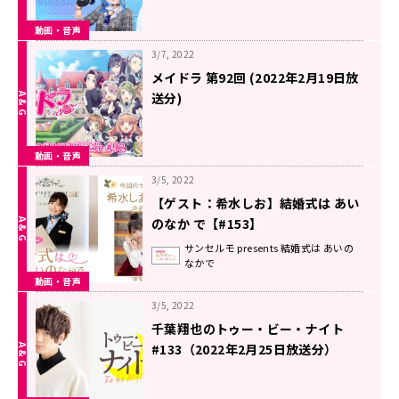
動画・音声
3/7, 2022
メイドラ 第92回 (2022年2月19日放
送分)
動画・音声
3/5, 2022
【ゲスト：希水しお】結婚式は あい
のなか で【#153】
サンセルモ presents 結婚式は あいの
なかで
動画・音声
3/5, 2022
千葉翔也のトゥー・ビー・ナイト
#133（2022年2月25日放送分）