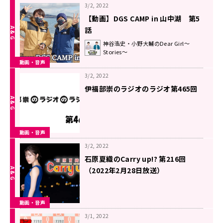
3/2, 2022
【動画】DGS CAMP in 山中湖 第5
話
神谷浩史・小野大輔のDear Girl～
Stories～
動画・音声
3/2, 2022
伊福部崇のラジオのラジオ第465回
動画・音声
3/2, 2022
石原夏織のCarry up!? 第216回
（2022年2月28日放送）
動画・音声
3/1, 2022