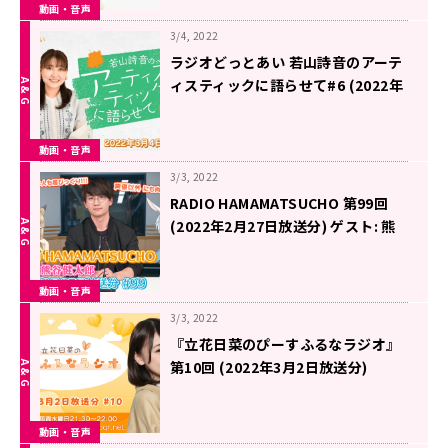
動画・音声
3/4, 2022
ラジオどっとあい 若山詩音のアーテ
ィスティックに語らせて#6 (2022年
3月4日分)
動画・音声
3/3, 2022
RADIO HAMAMATSUCHO 第99回
(2022年2月27日放送分) ゲスト: 熊
谷健太郎
動画・音声
3/3, 2022
『立花日菜のぴーすふるなラジオ』
第10回 (2022年3月2日放送分)
動画・音声