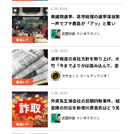
1/29, 2026
衆議院選挙、高市総理の選挙演説第
一声でプチ鹿島が「アッ」と驚い
た！！
武田砂鉄 ラジオマガジン
番組レポ
1/28, 2026
選挙報道の各社方針を取り上げ、大
竹「今までよりかは踏み込んで、変
えていきたいという意思の表れ」
大竹まこと ゴールデンラジオ！
番組レポ
1/28, 2026
外資系生保会社の巨額詐取事件。経
営陣の対応を勅使川原真衣はどう見
た？
武田砂鉄 ラジオマガジン
番組レポ