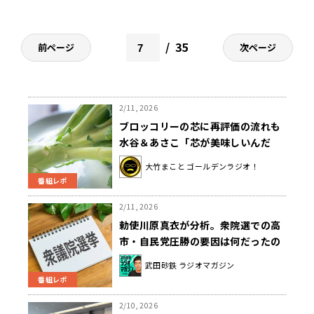
35
前ページ
次ページ
2/11, 2026
ブロッコリーの芯に再評価の流れも
水谷＆あさこ「芯が美味しいんだ
よ」と熱弁
大竹まこと ゴールデンラジオ！
番組レポ
2/11, 2026
勅使川原真衣が分析。衆院選での高
市・自民党圧勝の要因は何だったの
か！？
武田砂鉄 ラジオマガジン
番組レポ
2/10, 2026