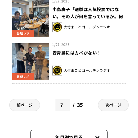
1/27, 2026
小島慶子「選挙は人気投票ではな
い。その人が何を言っているか。何
をしてきたか。」
大竹まこと ゴールデンラジオ！
番組レポ
1/27, 2026
安青錦にはカベがない！
大竹まこと ゴールデンラジオ！
番組レポ
35
前ページ
次ページ
年月別で見る