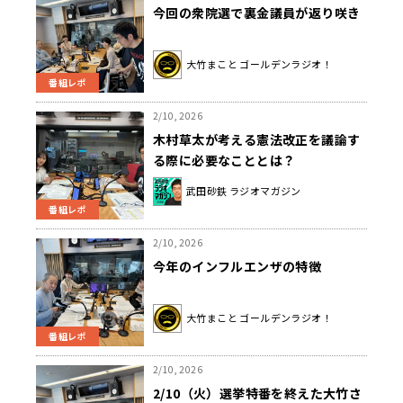
今回の衆院選で裏金議員が返り咲き
大竹まこと ゴールデンラジオ！
番組レポ
2/10, 2026
木村草太が考える憲法改正を議論す
る際に必要なこととは？
武田砂鉄 ラジオマガジン
番組レポ
2/10, 2026
今年のインフルエンザの特徴
大竹まこと ゴールデンラジオ！
番組レポ
2/10, 2026
2/10（火）選挙特番を終えた大竹さ