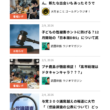
ん。新たな出会いもあったそうで
す。ゲストは医師の倉持仁さんでし
大竹まこと ゴールデンラジオ！
た！
番組レポ
2/9, 2026
子どもの性被害ホントに防げる？12
月開始の「日本版DBS」について武
田砂鉄が聞く
武田砂鉄 ラジオマガジン
お知らせ
2/5, 2026
プチ鹿島が徹底検証！「高市総理は
ドタキャンキャラ？？？」
武田砂鉄 ラジオマガジン
番組レポ
2/4, 2026
与党３００議席越えの報道に大竹
「（世論調査の公表について）どっ