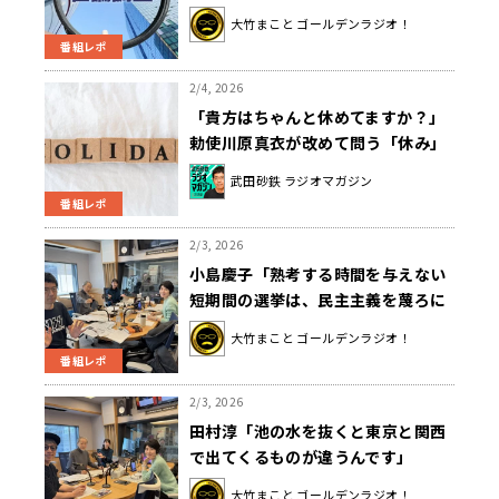
ちがいいのかよくわからない」
大竹まこと ゴールデンラジオ！
番組レポ
2/4, 2026
「貴方はちゃんと休めてますか？」
勅使川原真衣が改めて問う「休み」
の重要性
武田砂鉄 ラジオマガジン
番組レポ
2/3, 2026
小島慶子「熟考する時間を与えない
短期間の選挙は、民主主義を蔑ろに
する行為。」
大竹まこと ゴールデンラジオ！
番組レポ
2/3, 2026
田村淳「池の水を抜くと東京と関西
で出てくるものが違うんです」
大竹まこと ゴールデンラジオ！