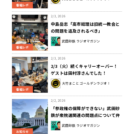
番組レポ
2/3, 2026
中島岳志「高市総理は旧統一教会と
の問題を追及されるべき」
武田砂鉄 ラジオマガジン
番組レポ
2/3, 2026
2/3（火）続くキャリーオーバー！
ゲストは田村淳さんでした！
大竹まこと ゴールデンラジオ！
番組レポ
2/2, 2026
「参政権の保障ができない」武田砂
鉄が衆院選関連の問題点について弁
護士と議論
武田砂鉄 ラジオマガジン
お知らせ