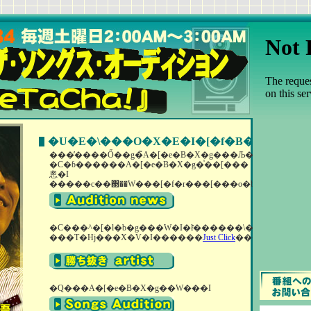
�U�E�\���O�X�E�I�[�f�B�V����
���̕����Ő��g�̃A�[�e�B�X�g���Љ�I
�C�ɓ������A�[�e�B�X�g�֓��[���
悤�I
�����c��΃��W���[�f�r���[���o�b�N�A�b�v
�C���^�[�l�b�g���W�I�ł̎������\�I
���T�Ηj���X�V�I������
Just Click
����
�Q���A�[�e�B�X�g��W���I