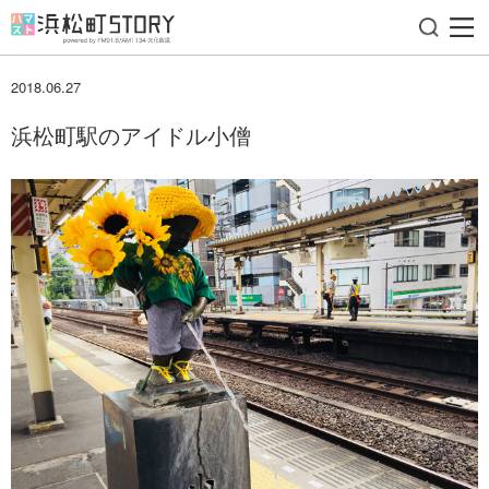
2018.06.27
浜松町ニュース
浜松町駅のアイドル小僧
文化放送ご近所マップ
浜さんぽ
浜松町で絶対してみたい
30のこと。
浜松町ラーメンガイド
浜松町餃子ガイド
ラジオ局バーチャル見学ツアー