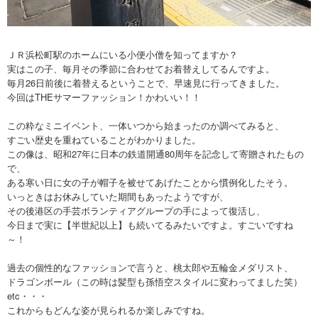
文化放送1階広場
サテライトプラスイベント情報
ＪＲ浜松町駅のホームにいる小便小僧を知ってますか？
実はこの子、毎月その季節に合わせてお着替えしてるんですよ。
毎月26日前後に着替えるということで、早速見に行ってきました。
浜松町STORY〜ハマスト〜とは
今回はTHEサマーファッション！かわいい！！
この粋なミニイベント、一体いつから始まったのか調べてみると、
すごい歴史を重ねていることがわかりました。
この像は、昭和27年に日本の鉄道開通80周年を記念して寄贈されたもの
で、
ある寒い日に女の子が帽子を被せてあげたことから慣例化したそう。
いっときはお休みしていた期間もあったようですが、
その後港区の手芸ボランティアグループの手によって復活し、
今日まで実に【半世紀以上】も続いてるみたいですよ。すごいですね
～！
過去の個性的なファッションで言うと、桃太郎や五輪金メダリスト、
ドラゴンボール（この時は髪型も孫悟空スタイルに変わってました笑）
etc・・・
これからもどんな姿が見られるか楽しみですね。