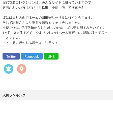
歴代衣装コレクションは、色んなサイトに載っていますので
興味がわいた方はぜひ「浜松町 小便小僧」で検索を♪
彼には田町方面行ホームの田町寄り一番奥に行くと会えます。
そして駅員さんより重要な情報をキャッチしました↓
小便小僧は、7月下旬からお引越しのためしばし姿を消すみたいです。
1ヶ月～2ヶ月ほどで、今より少しだけホーム南寄りの場所に移って戻っ
てきますよ。
・・・見に行かれる場合はご注意を！！
Twitter
Facebook
LINE
人気ランキング